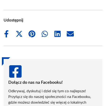
Udostępnij
Share
Share
Share
Share
Share
Share
on
on
on
on
on
on
Facebook
X
Pinterest
WhatsApp
LinkedIn
Email
(Twitter)
Dołącz do nas na Facebooku!
Odkrywaj, dyskutuj i dziel się tym co najlepsze!
Przyłącz się do naszej społeczności na Facebooku,
gdzie możesz dowiedzieć się więcej o lokalnych