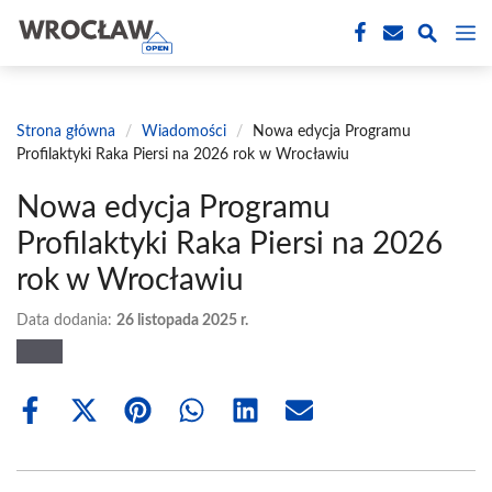
Przejdź
M
do
treści
Strona główna
/
Wiadomości
/
Nowa edycja Programu
Profilaktyki Raka Piersi na 2026 rok w Wrocławiu
Nowa edycja Programu
Profilaktyki Raka Piersi na 2026
rok w Wrocławiu
Data dodania:
26 listopada 2025 r.
Share
Share
Share
Share
Share
Share
on
on
on
on
on
on
Facebook
X
Pinterest
WhatsApp
LinkedIn
Email
(Twitter)