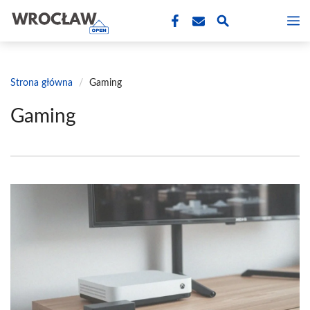
Przejdź
M
do
treści
Strona główna
/
Gaming
Gaming