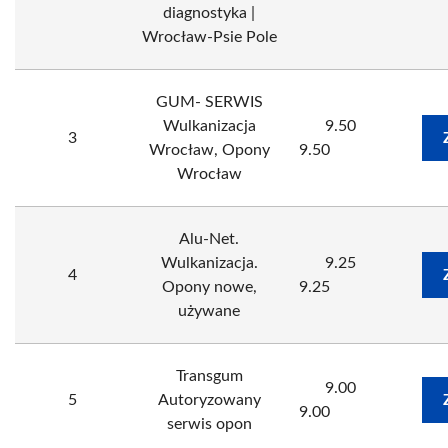
diagnostyka |
Wrocław-Psie Pole
GUM- SERWIS
Wulkanizacja
9.50
3
Wrocław, Opony
9.50
Wrocław
Alu-Net.
Wulkanizacja.
9.25
4
Opony nowe,
9.25
używane
Transgum
9.00
5
Autoryzowany
9.00
serwis opon