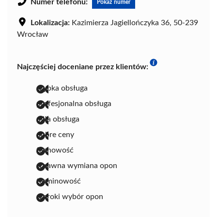
Numer telefonu:
Pokaż numer
Lokalizacja:
Kazimierza Jagiellończyka 36, 50-239
Wrocław
Najczęściej doceniane przez klientów:
szybka obsługa
profesjonalna obsługa
miła obsługa
dobre ceny
fachowość
sprawna wymiana opon
terminowość
szeroki wybór opon