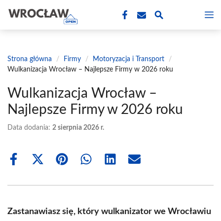
Przejdź
M
do
treści
Strona główna
/
Firmy
/
Motoryzacja i Transport
/
Wulkanizacja Wrocław – Najlepsze Firmy w 2026 roku
Wulkanizacja Wrocław –
Najlepsze Firmy w 2026 roku
Data dodania:
2 sierpnia 2026 r.
Share
Share
Share
Share
Share
Share
on
on
on
on
on
on
Facebook
X
Pinterest
WhatsApp
LinkedIn
Email
(Twitter)
Zastanawiasz się, który wulkanizator we Wrocławiu