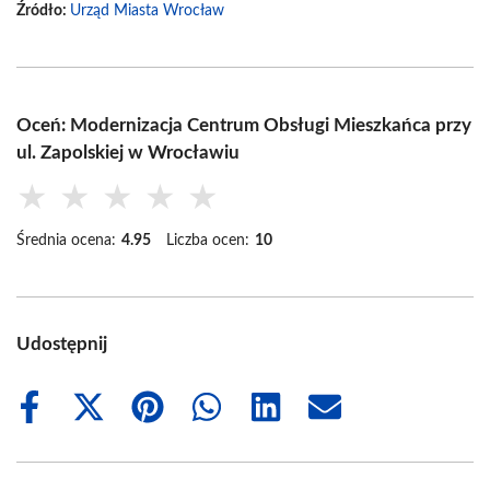
Źródło:
Urząd Miasta Wrocław
Oceń: Modernizacja Centrum Obsługi Mieszkańca przy
ul. Zapolskiej w Wrocławiu
★
★
★
★
★
Średnia ocena:
4.95
Liczba ocen:
10
Udostępnij
Share
Share
Share
Share
Share
Share
on
on
on
on
on
on
Facebook
X
Pinterest
WhatsApp
LinkedIn
Email
(Twitter)