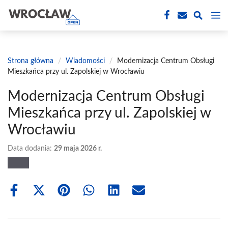
Przejdź
M
do
treści
Strona główna
/
Wiadomości
/
Modernizacja Centrum Obsługi
Mieszkańca przy ul. Zapolskiej w Wrocławiu
Modernizacja Centrum Obsługi
Mieszkańca przy ul. Zapolskiej w
Wrocławiu
Data dodania:
29 maja 2026 r.
Share
Share
Share
Share
Share
Share
on
on
on
on
on
on
Facebook
X
Pinterest
WhatsApp
LinkedIn
Email
(Twitter)