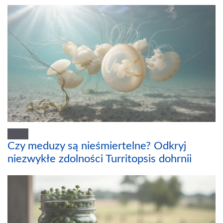
Czy meduzy są nieśmiertelne? Odkryj
niezwykłe zdolności Turritopsis dohrnii