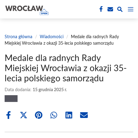
Przejdź
M
do
treści
Strona główna
/
Wiadomości
/
Medale dla radnych Rady
Miejskiej Wrocławia z okazji 35-lecia polskiego samorządu
Medale dla radnych Rady
Miejskiej Wrocławia z okazji 35-
lecia polskiego samorządu
Data dodania:
15 grudnia 2025 r.
Share
Share
Share
Share
Share
Share
on
on
on
on
on
on
Facebook
X
Pinterest
WhatsApp
LinkedIn
Email
(Twitter)