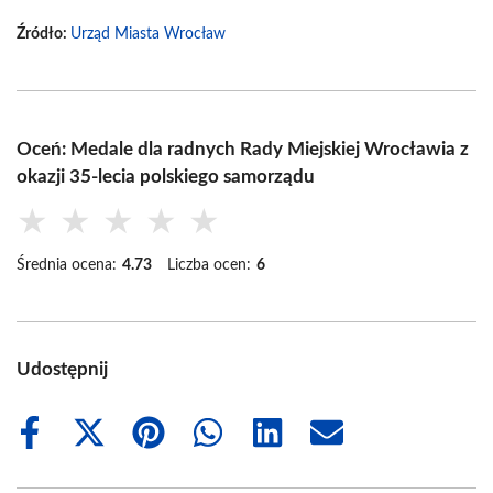
Źródło:
Urząd Miasta Wrocław
Oceń: Medale dla radnych Rady Miejskiej Wrocławia z
okazji 35-lecia polskiego samorządu
★
★
★
★
★
Średnia ocena:
4.73
Liczba ocen:
6
Udostępnij
Share
Share
Share
Share
Share
Share
on
on
on
on
on
on
Facebook
X
Pinterest
WhatsApp
LinkedIn
Email
(Twitter)