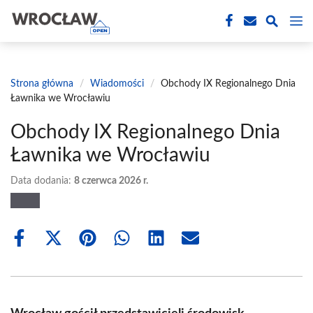
Przejdź
M
do
treści
Strona główna
/
Wiadomości
/
Obchody IX Regionalnego Dnia
Ławnika we Wrocławiu
Obchody IX Regionalnego Dnia
Ławnika we Wrocławiu
Data dodania:
8 czerwca 2026 r.
Share
Share
Share
Share
Share
Share
on
on
on
on
on
on
Facebook
X
Pinterest
WhatsApp
LinkedIn
Email
(Twitter)