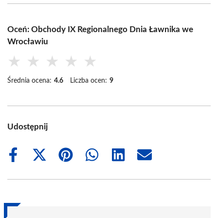
Oceń: Obchody IX Regionalnego Dnia Ławnika we
Wrocławiu
★
★
★
★
★
Średnia ocena:
4.6
Liczba ocen:
9
Udostępnij
Share
Share
Share
Share
Share
Share
on
on
on
on
on
on
Facebook
X
Pinterest
WhatsApp
LinkedIn
Email
(Twitter)