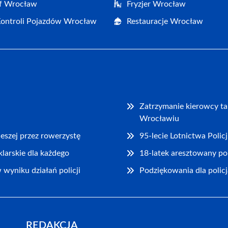
af Wrocław
Fryzjer Wrocław
Kontroli Pojazdów Wrocław
Restauracje Wrocław
Zatrzymanie kierowcy t
Wrocławiu
eszej przez rowerzystę
95-lecie Lotnictwa Poli
klarskie dla każdego
18-latek aresztowany p
wyniku działań policji
Podziękowania dla polic
REDAKCJA