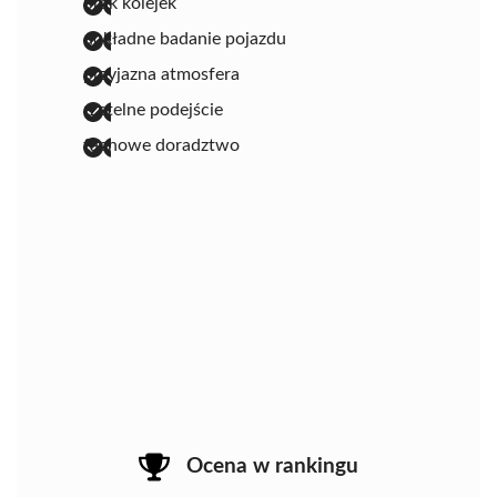
brak kolejek
dokładne badanie pojazdu
przyjazna atmosfera
rzetelne podejście
fachowe doradztwo
Ocena w rankingu