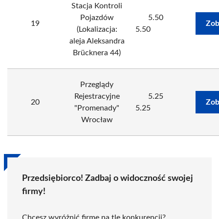
Stacja Kontroli
Pojazdów
5.50
19
Zob
(Lokalizacja:
5.50
aleja Aleksandra
Brücknera 44)
Przeglądy
Rejestracyjne
5.25
20
Zob
"Promenady"
5.25
Wrocław
Przedsiębiorco! Zadbaj o widoczność swojej
firmy!
Chcesz wyróżnić firmę na tle konkurencji?