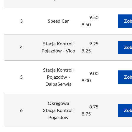
9.50
3
Speed Car
Zob
9.50
Stacja Kontroli
9.25
4
Zob
Pojazdów - Vico
9.25
Stacja Kontroli
9.00
5
Pojazdów -
Zob
9.00
DalbaSerwis
Okręgowa
8.75
6
Stacja Kontroli
Zob
8.75
Pojazdów