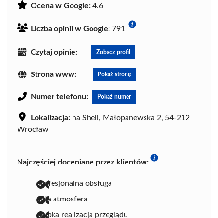
Ocena w Google:
4.6
Liczba opinii w Google:
791
Czytaj opinie:
Zobacz profil
Strona www:
Pokaż stronę
Numer telefonu:
Pokaż numer
Lokalizacja:
na Shell, Małopanewska 2, 54-212
Wrocław
Najczęściej doceniane przez klientów:
profesjonalna obsługa
miła atmosfera
szybka realizacja przeglądu