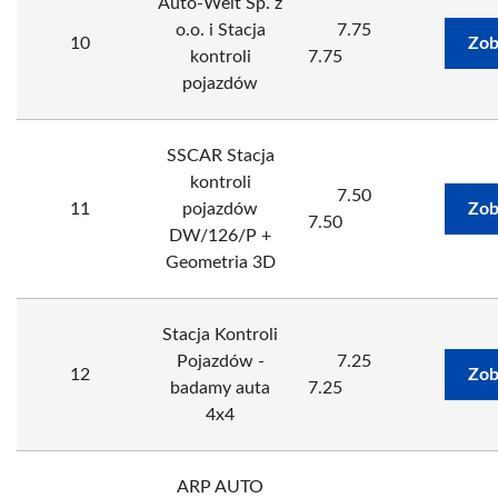
Auto-Welt Sp. z
o.o. i Stacja
7.75
10
Zob
kontroli
7.75
pojazdów
SSCAR Stacja
kontroli
7.50
11
pojazdów
Zob
7.50
DW/126/P +
Geometria 3D
Stacja Kontroli
Pojazdów -
7.25
12
Zob
badamy auta
7.25
4x4
ARP AUTO