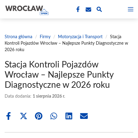
Przejdź
M
do
treści
Strona główna
/
Firmy
/
Motoryzacja i Transport
/
Stacja
Kontroli Pojazdów Wrocław – Najlepsze Punkty Diagnostyczne w
2026 roku
Stacja Kontroli Pojazdów
Wrocław – Najlepsze Punkty
Diagnostyczne w 2026 roku
Data dodania:
1 sierpnia 2026 r.
Share
Share
Share
Share
Share
Share
on
on
on
on
on
on
Facebook
X
Pinterest
WhatsApp
LinkedIn
Email
(Twitter)