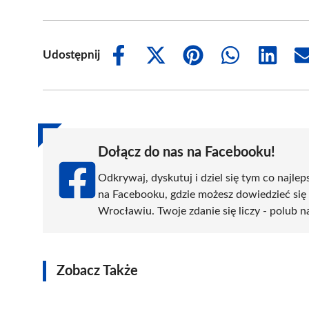
Udostępnij
Share
Share
Share
Share
Share
on
on
on
on
on
Facebook
X
Pinterest
WhatsApp
LinkedIn
(Twitter)
Dołącz do nas na Facebooku!
Odkrywaj, dyskutuj i dziel się tym co najlep
na Facebooku, gdzie możesz dowiedzieć się
Wrocławiu. Twoje zdanie się liczy - polub n
Zobacz Także