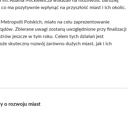
ii im. Adama Mickiewicza wskazali na możliwość bardziej
, co ma pozytywnie wpłynąć na przyszłość miast i ich okolic.
etropolii Polskich, miało na celu zaprezentowanie
ządów. Zbierane uwagi zostaną uwzględnione przy finalizacji
trów jeszcze w tym roku. Celem tych działań jest
może skuteczny rozwój zarówno dużych miast, jak i ich
y o rozwoju miast