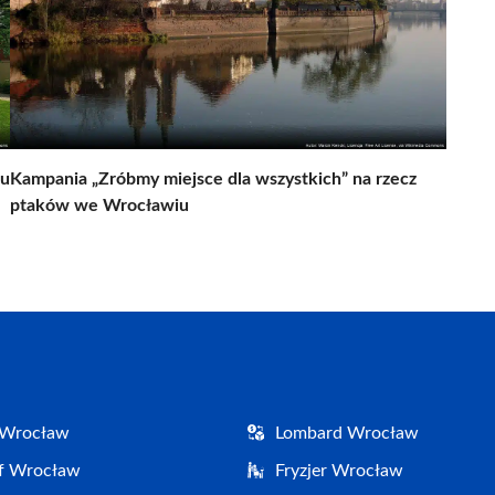
iu
Kampania „Zróbmy miejsce dla wszystkich” na rzecz
ptaków we Wrocławiu
 Wrocław
Lombard Wrocław
af Wrocław
Fryzjer Wrocław