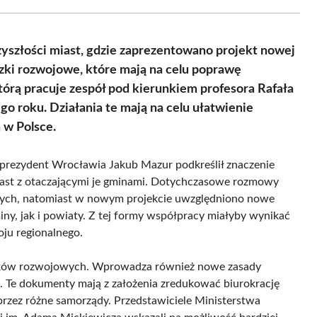
Facebook
X
Pinterest
WhatsApp
LinkedIn
Email
(Twitter)
zyszłości miast, gdzie zaprezentowano projekt nowej
zki rozwojowe, które mają na celu poprawę
órą pracuje zespół pod kierunkiem profesora Rafała
o roku. Działania te mają na celu ułatwienie
 w Polsce.
ceprezydent Wrocławia Jakub Mazur podkreślił znaczenie
miast z otaczającymi je gminami. Dotychczasowe rozmowy
lnych, natomiast w nowym projekcie uwzględniono nowe
y, jak i powiaty. Z tej formy współpracy miałyby wynikać
oju regionalnego.
iązków rozwojowych. Wprowadza również nowe zasady
ju. Te dokumenty mają z założenia zredukować biurokrację
 przez różne samorządy. Przedstawiciele Ministerstwa