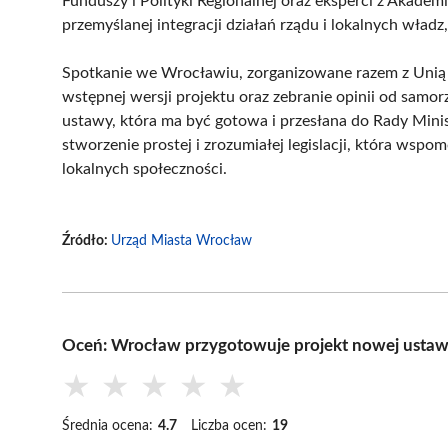
Funduszy i Polityki Regionalnej oraz eksperci z Akadem
przemyślanej integracji działań rządu i lokalnych władz
Spotkanie we Wrocławiu, zorganizowane razem z Unią M
wstępnej wersji projektu oraz zebranie opinii od samor
ustawy, która ma być gotowa i przesłana do Rady Minis
stworzenie prostej i zrozumiałej legislacji, która wspo
lokalnych społeczności.
Źródło:
Urząd Miasta Wrocław
Oceń: Wrocław przygotowuje projekt nowej ustaw
★
★
★
★
★
Średnia ocena:
4.7
Liczba ocen:
19