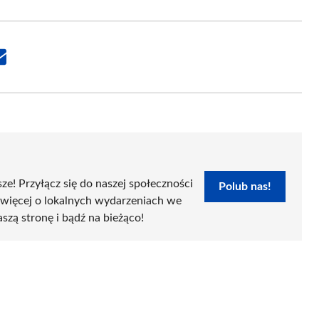
Share
on
Email
sze! Przyłącz się do naszej społeczności
Polub nas!
 więcej o lokalnych wydarzeniach we
aszą stronę i bądź na bieżąco!