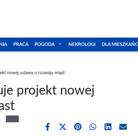
NIA
PRACA
POGODA
NEKROLOGI
DLA MIESZKAŃ
ekt nowej ustawy o rozwoju miast
je projekt nowej
ast
Share
Share
Share
Share
Share
Share
on
on
on
on
on
on