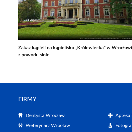
Zakaz kąpieli na kąpielisku „Królewiecka” w Wrocław
z powodu sinic
FIRMY
Dentysta Wrocław
Apteka
Weterynarz Wrocław
Fotogr