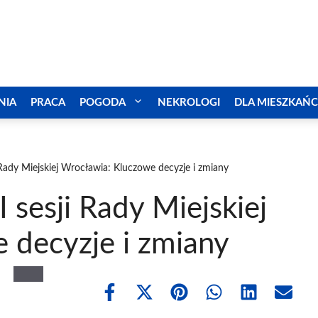
NIA
PRACA
POGODA
NEKROLOGI
DLA MIESZKAŃ
ady Miejskiej Wrocławia: Kluczowe decyzje i zmiany
sesji Rady Miejskiej
 decyzje i zmiany
Share
Share
Share
Share
Share
Share
on
on
on
on
on
on