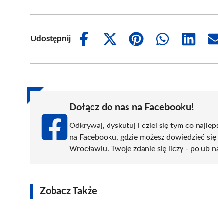
Udostępnij
Share
Share
Share
Share
Share
on
on
on
on
on
Facebook
X
Pinterest
WhatsApp
LinkedIn
(Twitter)
Dołącz do nas na Facebooku!
Odkrywaj, dyskutuj i dziel się tym co najlep
na Facebooku, gdzie możesz dowiedzieć się
Wrocławiu. Twoje zdanie się liczy - polub n
Zobacz Także