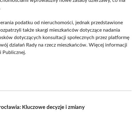
chomościami wprowadziły nowe zasady dzierżawy, co ma
.
erania podatku od nieruchomości, jednak przedstawione
rozpatrzyli także skargi mieszkańców dotyczące nadania
sków dotyczących konsultacji społecznych przez platformę
wój działań Rady na rzecz mieszkańców. Więcej informacji
 Publicznej.
ocławia: Kluczowe decyzje i zmiany