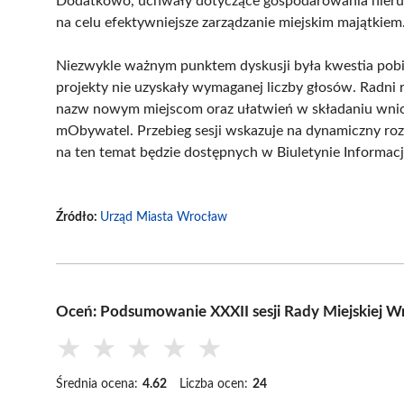
Dodatkowo, uchwały dotyczące gospodarowania nieru
na celu efektywniejsze zarządzanie miejskim majątkiem
Niezwykle ważnym punktem dyskusji była kwestia pobi
projekty nie uzyskały wymaganej liczby głosów. Radni 
nazw nowym miejscom oraz ułatwień w składaniu wnio
mObywatel. Przebieg sesji wskazuje na dynamiczny roz
na ten temat będzie dostępnych w Biuletynie Informacji
Źródło:
Urząd Miasta Wrocław
Oceń: Podsumowanie XXXII sesji Rady Miejskiej Wr
★
★
★
★
★
Średnia ocena:
4.62
Liczba ocen:
24