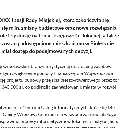
Facebook
X
Pinterest
WhatsApp
LinkedIn
Email
(Twitter)
XXII sesji Rady Miejskiej, która zakończyła się
się m.in. zmiany budżetowe oraz nowe rozwiązania
wnież dyskusję na temat księgowości lokalnej, a także
 zostaną udostępnione mieszkańcom w Biuletynie
ie miał dostęp do podejmowanych decyzji.
ji wrocławskiej branży turystycznej oraz ocenę zasobów
, w tym zwiększenie pomocy finansowej dla Województwa
ację projektu budowy przejścia pieszo-rowerowego przez tor
 340 000 zł, co podkreśla zaangażowanie miasta w rozwój
utworzeniu Centrum Usług Informatycznych, które będzie
ych Gminy Wrocław. Centrum ma w swoim zakresie obsługę
usprawnić procesy informatyczne w lokalnych instytucjach.