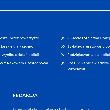
eszej przez rowerzystę
95-lecie Lotnictwa Poli
klarskie dla każdego
18-latek aresztowany p
wyniku działań policji
Podziękowania dla polic
aw z Rakowem Częstochowa
Poszukiwanie świadków i
Wrocławiu
REDAKCJA
Skontaktuj się z nami przechodząc na stronę