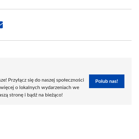
Share
on
Email
sze! Przyłącz się do naszej społeczności
Polub nas!
 więcej o lokalnych wydarzeniach we
aszą stronę i bądź na bieżąco!