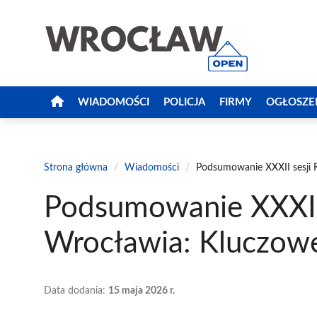
Przejdź
do
treści
WIADOMOŚCI
POLICJA
FIRMY
OGŁOSZE
Strona główna
/
Wiadomości
/
Podsumowanie XXXII sesji R
Podsumowanie XXXII 
Wrocławia: Kluczowe
Data dodania:
15 maja 2026 r.