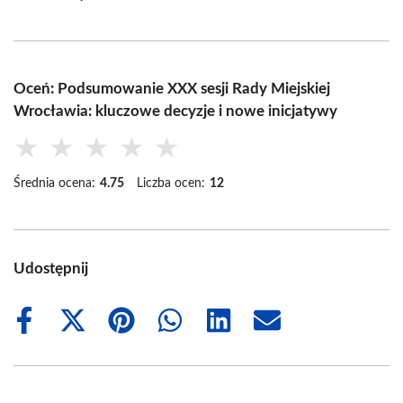
Oceń: Podsumowanie XXX sesji Rady Miejskiej
Wrocławia: kluczowe decyzje i nowe inicjatywy
★
★
★
★
★
Średnia ocena:
4.75
Liczba ocen:
12
Udostępnij
Share
Share
Share
Share
Share
Share
on
on
on
on
on
on
Facebook
X
Pinterest
WhatsApp
LinkedIn
Email
(Twitter)