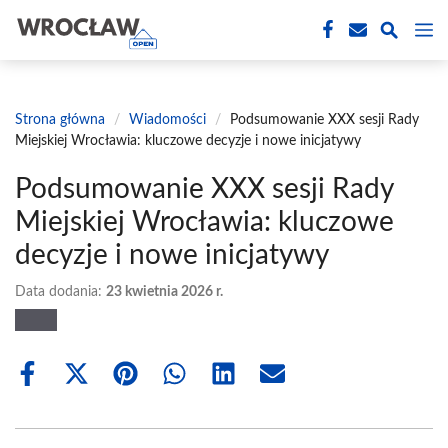
Przejdź
M
do
treści
Strona główna
/
Wiadomości
/
Podsumowanie XXX sesji Rady
Miejskiej Wrocławia: kluczowe decyzje i nowe inicjatywy
Podsumowanie XXX sesji Rady
Miejskiej Wrocławia: kluczowe
decyzje i nowe inicjatywy
Data dodania:
23 kwietnia 2026 r.
Share
Share
Share
Share
Share
Share
on
on
on
on
on
on
Facebook
X
Pinterest
WhatsApp
LinkedIn
Email
(Twitter)