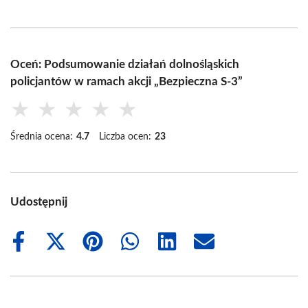
Oceń: Podsumowanie działań dolnośląskich
policjantów w ramach akcji „Bezpieczna S-3”
★
★
★
★
★
Średnia ocena:
4.7
Liczba ocen:
23
Udostępnij
Share
Share
Share
Share
Share
Share
on
on
on
on
on
on
Facebook
X
Pinterest
WhatsApp
LinkedIn
Email
(Twitter)