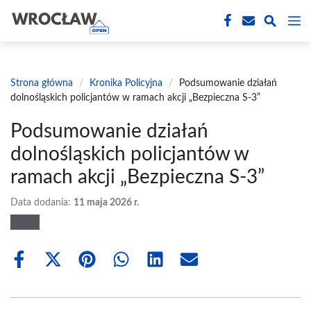
Przejdź
M
do
treści
Strona główna
/
Kronika Policyjna
/
Podsumowanie działań
dolnośląskich policjantów w ramach akcji „Bezpieczna S-3”
Podsumowanie działań
dolnośląskich policjantów w
ramach akcji „Bezpieczna S-3”
Data dodania:
11 maja 2026 r.
Share
Share
Share
Share
Share
Share
on
on
on
on
on
on
Facebook
X
Pinterest
WhatsApp
LinkedIn
Email
(Twitter)