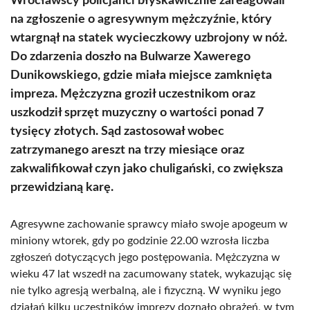
Wrocławscy policjanci błyskawicznie zareagowali
na zgłoszenie o agresywnym mężczyźnie, który
wtargnął na statek wycieczkowy uzbrojony w nóż.
Do zdarzenia doszło na Bulwarze Xawerego
Dunikowskiego, gdzie miała miejsce zamknięta
impreza. Mężczyzna groził uczestnikom oraz
uszkodził sprzęt muzyczny o wartości ponad 7
tysięcy złotych. Sąd zastosował wobec
zatrzymanego areszt na trzy miesiące oraz
zakwalifikował czyn jako chuligański, co zwiększa
przewidzianą karę.
Agresywne zachowanie sprawcy miało swoje apogeum w
miniony wtorek, gdy po godzinie 22.00 wzrosła liczba
zgłoszeń dotyczących jego postępowania. Mężczyzna w
wieku 47 lat wszedł na zacumowany statek, wykazując się
nie tylko agresją werbalną, ale i fizyczną. W wyniku jego
działań kilku uczestników imprezy doznało obrażeń, w tym