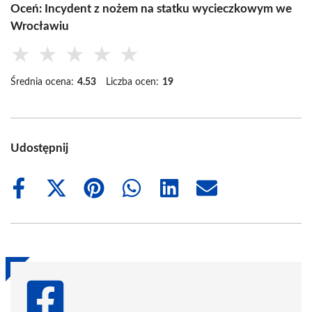
Oceń: Incydent z nożem na statku wycieczkowym we
Wrocławiu
★
★
★
★
★
Średnia ocena:
4.53
Liczba ocen:
19
Udostępnij
Share
Share
Share
Share
Share
Share
on
on
on
on
on
on
Facebook
X
Pinterest
WhatsApp
LinkedIn
Email
(Twitter)