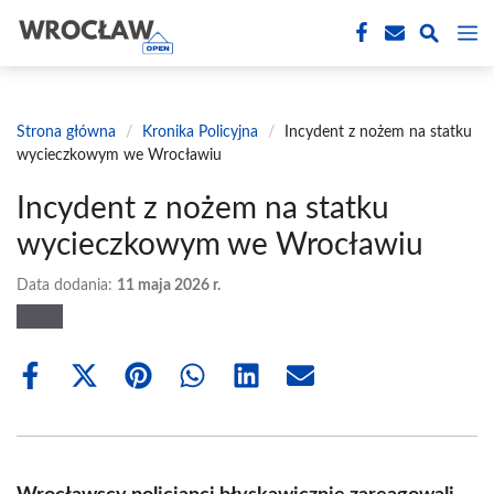
Przejdź
M
do
treści
Strona główna
/
Kronika Policyjna
/
Incydent z nożem na statku
wycieczkowym we Wrocławiu
Incydent z nożem na statku
wycieczkowym we Wrocławiu
Data dodania:
11 maja 2026 r.
Share
Share
Share
Share
Share
Share
on
on
on
on
on
on
Facebook
X
Pinterest
WhatsApp
LinkedIn
Email
(Twitter)