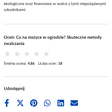
ekologiczne oraz finansowe w walce z tymi niepożądanymi
szkodnikami.
Oceń: Co na mszyce w ogrodzie? Skuteczne metody
zwalczania
★
★
★
★
★
Średnia ocena:
4.86
Liczba ocen:
18
Udostępnij
Share
Share
Share
Share
Share
Share
on
on
on
on
on
on