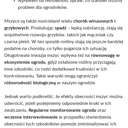
wpływem na rentowność upraw, co stanowi istotny
problem dla ogrodników.
Mszyce są także nosicielami wielu
chorób wirusowych i
grzybowych
. Produkując
spadź
– lepką substancję, stają się
współwinne rozwoju grzybów, takich jak mączniak czy
czarna pleśń. W ten sposób rośliny stają się jeszcze bardziej
podatne na choroby, co tylko pogarsza ich sytuację.
Długotrwała inwazja mszyc wpływa też na
równowagę w
ekosystemie ogrodu
, gdyż osłabione rośliny przyciągają
inne szkodniki, co rodzi dodatkowe trudności w ich
kontrolowaniu. Takie warunki mogą ograniczyć
różnorodność biologiczną
w naszym ogrodzie.
Jednak warto podkreślić, że efekty obecności mszyc można
odwrócić, jeżeli podejmiemy odpowiednie kroki w ich
zwalczaniu.
Regularne monitorowanie ogrodu
oraz
wczesne interweniowanie
w przypadku stwierdzenia
obecności tych szkodników pomoże zminimalizować ich