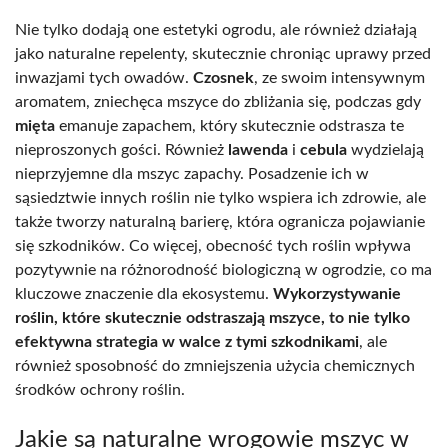
Nie tylko dodają one estetyki ogrodu, ale również działają
jako naturalne repelenty, skutecznie chroniąc uprawy przed
inwazjami tych owadów.
Czosnek
, ze swoim intensywnym
aromatem, zniechęca mszyce do zbliżania się, podczas gdy
mięta
emanuje zapachem, który skutecznie odstrasza te
nieproszonych gości. Również
lawenda
i
cebula
wydzielają
nieprzyjemne dla mszyc zapachy. Posadzenie ich w
sąsiedztwie innych roślin nie tylko wspiera ich zdrowie, ale
także tworzy naturalną barierę, która ogranicza pojawianie
się szkodników. Co więcej, obecność tych roślin wpływa
pozytywnie na różnorodność biologiczną w ogrodzie, co ma
kluczowe znaczenie dla ekosystemu.
Wykorzystywanie
roślin, które skutecznie odstraszają mszyce, to nie tylko
efektywna strategia w walce z tymi szkodnikami
, ale
również sposobność do zmniejszenia użycia chemicznych
środków ochrony roślin.
Jakie są naturalne wrogowie mszyc w