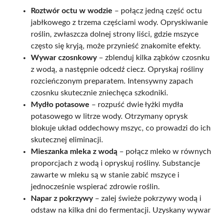
Roztwór octu w wodzie
– połącz jedną część octu
jabłkowego z trzema częściami wody. Opryskiwanie
roślin, zwłaszcza dolnej strony liści, gdzie mszyce
często się kryją, może przynieść znakomite efekty.
Wywar czosnkowy
– zblenduj kilka ząbków czosnku
z wodą, a następnie odcedź ciecz. Opryskaj rośliny
rozcieńczonym preparatem. Intensywny zapach
czosnku skutecznie zniechęca szkodniki.
Mydło potasowe
– rozpuść dwie łyżki mydła
potasowego w litrze wody. Otrzymany oprysk
blokuje układ oddechowy mszyc, co prowadzi do ich
skutecznej eliminacji.
Mieszanka mleka z wodą
– połącz mleko w równych
proporcjach z wodą i opryskuj rośliny. Substancje
zawarte w mleku są w stanie zabić mszyce i
jednocześnie wspierać zdrowie roślin.
Napar z pokrzywy
– zalej świeże pokrzywy wodą i
odstaw na kilka dni do fermentacji. Uzyskany wywar