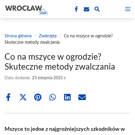
Przejdź
M
do
treści
Strona główna
/
Zwierzęta
/
Co na mszyce w ogrodzie?
Skuteczne metody zwalczania
Co na mszyce w ogrodzie?
Skuteczne metody zwalczania
Data dodania:
23 sierpnia 2025 r.
Share
Share
Share
Share
Share
Share
on
on
on
on
on
on
Facebook
X
Pinterest
WhatsApp
LinkedIn
Email
(Twitter)
Mszyce to jedne z najgroźniejszych szkodników w