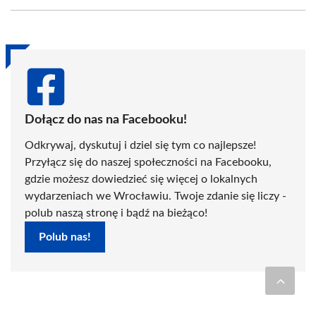
Facebook
X
Pinterest
WhatsApp
LinkedIn
Email
(Twitter)
Dołącz do nas na Facebooku!
Odkrywaj, dyskutuj i dziel się tym co najlepsze!
Przyłącz się do naszej społeczności na Facebooku,
gdzie możesz dowiedzieć się więcej o lokalnych
wydarzeniach we Wrocławiu. Twoje zdanie się liczy -
polub naszą stronę i bądź na bieżąco!
Polub nas!