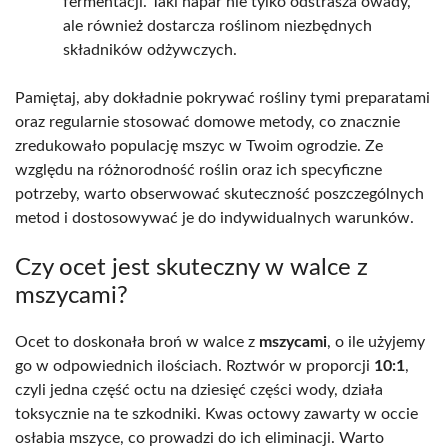
fermentacji. Taki napar nie tylko odstrasza owady,
ale również dostarcza roślinom niezbędnych
składników odżywczych.
Pamiętaj, aby dokładnie pokrywać rośliny tymi preparatami
oraz regularnie stosować domowe metody, co znacznie
zredukowało populację mszyc w Twoim ogrodzie. Ze
względu na różnorodność roślin oraz ich specyficzne
potrzeby, warto obserwować skuteczność poszczególnych
metod i dostosowywać je do indywidualnych warunków.
Czy ocet jest skuteczny w walce z
mszycami?
Ocet to doskonała broń w walce z
mszycami
, o ile użyjemy
go w odpowiednich ilościach. Roztwór w proporcji
10:1
,
czyli jedna część octu na dziesięć części wody, działa
toksycznie na te szkodniki. Kwas octowy zawarty w occie
osłabia mszyce, co prowadzi do ich eliminacji. Warto