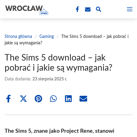
Przejdź
M
do
treści
Strona główna
/
Gaming
/
The Sims 5 download – jak pobrać i
jakie są wymagania?
The Sims 5 download – jak
pobrać i jakie są wymagania?
Data dodania:
23 sierpnia 2025 r.
Share
Share
Share
Share
Share
Share
on
on
on
on
on
on
Facebook
X
Pinterest
WhatsApp
LinkedIn
Email
(Twitter)
The Sims 5, znane jako Project Rene, stanowi