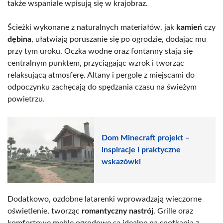
także wspaniale wpisują się w krajobraz.
Ścieżki wykonane z naturalnych materiałów, jak
kamień
czy
dębina
, ułatwiają poruszanie się po ogrodzie, dodając mu
przy tym uroku. Oczka wodne oraz fontanny stają się
centralnym punktem, przyciągając wzrok i tworząc
relaksującą atmosferę. Altany i pergole z miejscami do
odpoczynku zachęcają do spędzania czasu na świeżym
powietrzu.
Dom Minecraft projekt –
inspiracje i praktyczne
wskazówki
Dodatkowo, ozdobne latarenki wprowadzają wieczorne
oświetlenie, tworząc
romantyczny nastrój
. Grille oraz
komfortowe meble ogrodowe są idealne na spotkania z