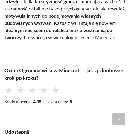
odzwierciedla
kreatywność gracza
. Imponująca wielkość i
staranność detali nie tylko przyciągają wzrok, ale również
motywują innych do podejmowania własnych
budowlanych wyzwań
. Każda z willi staje się bowiem
idealnym miejscem do relaksu
oraz
przestrzenią do
twórczych ekspresji
w wirtualnym świecie Minecraft.
Oceń: Ogromna willa w Minecraft – jak ją zbudować
krok po kroku?
★
★
★
★
★
Średnia ocena:
4.88
Liczba ocen:
8
Udostępnij