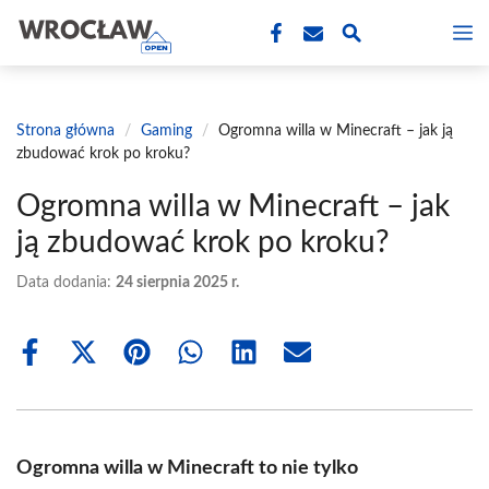
Przejdź
M
do
treści
Strona główna
/
Gaming
/
Ogromna willa w Minecraft – jak ją
zbudować krok po kroku?
Ogromna willa w Minecraft – jak
ją zbudować krok po kroku?
Data dodania:
24 sierpnia 2025 r.
Share
Share
Share
Share
Share
Share
on
on
on
on
on
on
Facebook
X
Pinterest
WhatsApp
LinkedIn
Email
(Twitter)
Ogromna willa w Minecraft to nie tylko