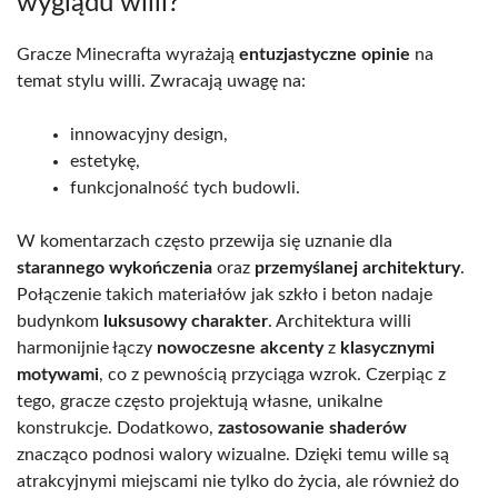
wyglądu willi?
Gracze Minecrafta wyrażają
entuzjastyczne opinie
na
temat stylu willi. Zwracają uwagę na:
innowacyjny design,
estetykę,
funkcjonalność tych budowli.
W komentarzach często przewija się uznanie dla
starannego wykończenia
oraz
przemyślanej architektury
.
Połączenie takich materiałów jak szkło i beton nadaje
budynkom
luksusowy charakter
. Architektura willi
harmonijnie łączy
nowoczesne akcenty
z
klasycznymi
motywami
, co z pewnością przyciąga wzrok. Czerpiąc z
tego, gracze często projektują własne, unikalne
konstrukcje. Dodatkowo,
zastosowanie shaderów
znacząco podnosi walory wizualne. Dzięki temu wille są
atrakcyjnymi miejscami nie tylko do życia, ale również do