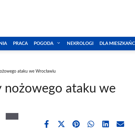
NIA
PRACA
POGODA
NEKROLOGI
DLA MIESZKAŃ
nożowego ataku we Wrocławiu
y nożowego ataku we
Share
Share
Share
Share
Share
Share
on
on
on
on
on
on