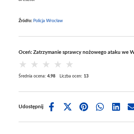
Źródło:
Policja Wrocław
Oceń: Zatrzymanie sprawcy nożowego ataku we 
★
★
★
★
★
Średnia ocena:
4.98
Liczba ocen:
13
Udostępnij
Share
Share
Share
Share
Share
on
on
on
on
on
Facebook
X
Pinterest
WhatsApp
LinkedIn
(Twitter)