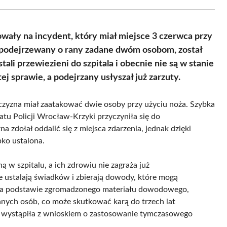
Facebook
X
Pinterest
WhatsApp
LinkedIn
Email
(Twitter)
ły na incydent, który miał miejsce 3 czerwca przy
, podejrzewany o rany zadane dwóm osobom, został
li przewiezieni do szpitala i obecnie nie są w stanie
ej sprawie, a podejrzany usłyszał już zarzuty.
żczyzna miał zaatakować dwie osoby przy użyciu noża. Szybka
tu Policji Wrocław-Krzyki przyczyniła się do
zdołał oddalić się z miejsca zdarzenia, jednak dzięki
bko ustalona.
w szpitalu, a ich zdrowiu nie zagraża już
 ustalają świadków i zbierają dowody, które mogą
a. Na podstawie zgromadzonego materiału dowodowego,
nnych osób, co może skutkować karą do trzech lat
i wystąpiła z wnioskiem o zastosowanie tymczasowego