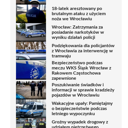
18-latek aresztowany po
brutalnym ataku z użyciem
noża we Wrocławiu
Wrocław: Zatrzymania za
posiadanie narkotyków w
wyniku działań policji
Podziękowania dla policjantów
z Wrocławia za interwencję w
tramwaju
Bezpieczeństwo podczas
meczu WKS Śląsk Wrocław z
Rakowem Częstochowa
zapewnione
Poszukiwanie świadków i
informacji w sprawie kradzieży
pojazdów w Wrocławiu
Wakacyjne upały: Pamiętajmy
o bezpieczeństwie podczas
letniego wypoczynku
Groźny wypadek drogowy z
udziałem nietrzeźwego