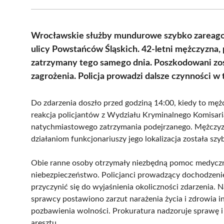
Wrocławskie służby mundurowe szybko zareagowa
ulicy Powstańców Śląskich. 42-letni mężczyzna
zatrzymany tego samego dnia. Poszkodowani zosta
zagrożenia. Policja prowadzi dalsze czynności w t
Do zdarzenia doszło przed godziną 14:00, kiedy to mę
reakcja policjantów z Wydziału Kryminalnego Komisaria
natychmiastowego zatrzymania podejrzanego. Mężczyzna 
działaniom funkcjonariuszy jego lokalizacja została szy
Obie ranne osoby otrzymały niezbędną pomoc medyczną 
niebezpieczeństwo. Policjanci prowadzący dochodzenie
przyczynić się do wyjaśnienia okoliczności zdarzeni
sprawcy postawiono zarzut narażenia życia i zdrowia i
pozbawienia wolności. Prokuratura nadzoruje sprawę 
aresztu.