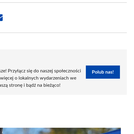
Share
on
Email
sze! Przyłącz się do naszej społeczności
Polub nas!
 więcej o lokalnych wydarzeniach we
aszą stronę i bądź na bieżąco!