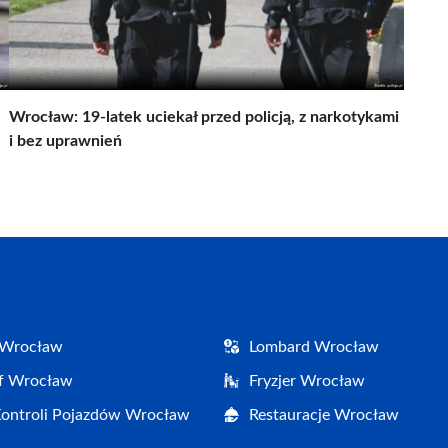
Wrocław: 19-latek uciekał przed policją, z narkotykami
i bez uprawnień
 Wrocław
Lombard Wrocław
af Wrocław
Fryzjer Wrocław
Kontroli Pojazdów Wrocław
Restauracje Wrocław