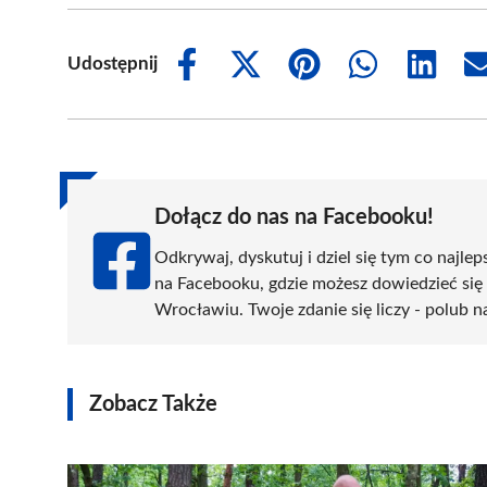
Udostępnij
Share
Share
Share
Share
Share
on
on
on
on
on
Facebook
X
Pinterest
WhatsApp
LinkedIn
(Twitter)
Dołącz do nas na Facebooku!
Odkrywaj, dyskutuj i dziel się tym co najlep
na Facebooku, gdzie możesz dowiedzieć się
Wrocławiu. Twoje zdanie się liczy - polub n
Zobacz Także