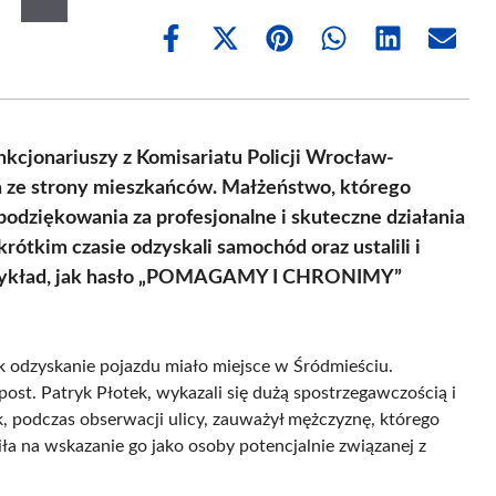
Share
Share
Share
Share
Share
Share
on
on
on
on
on
on
Facebook
X
Pinterest
WhatsApp
LinkedIn
Email
(Twitter)
nkcjonariuszy z Komisariatu Policji Wrocław-
a ze strony mieszkańców. Małżeństwo, którego
 podziękowania za profesjonalne i skuteczne działania
krótkim czasie odzyskali samochód oraz ustalili i
 przykład, jak hasło „POMAGAMY I CHRONIMY”
k odzyskanie pojazdu miało miejsce w Śródmieściu.
post. Patryk Płotek, wykazali się dużą spostrzegawczością i
k, podczas obserwacji ulicy, zauważył mężczyznę, którego
iła na wskazanie go jako osoby potencjalnie związanej z