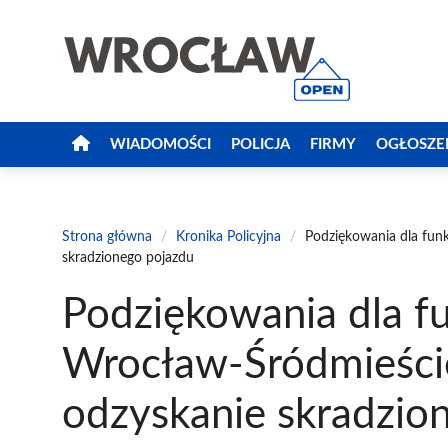
Przejdź
do
treści
WIADOMOŚCI
POLICJA
FIRMY
OGŁOSZE
Strona główna
/
Kronika Policyjna
/
Podziękowania dla funk
skradzionego pojazdu
Podziękowania dla fu
Wrocław-Śródmieście
odzyskanie skradzio