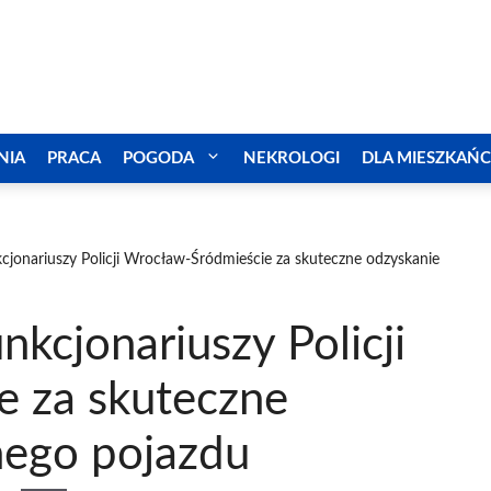
NIA
PRACA
POGODA
NEKROLOGI
DLA MIESZKAŃ
cjonariuszy Policji Wrocław-Śródmieście za skuteczne odzyskanie
nkcjonariuszy Policji
 za skuteczne
nego pojazdu