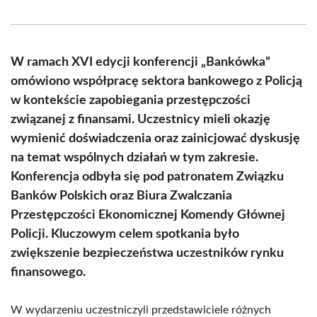
on
on
on
on
on
on
Facebook
X
Pinterest
WhatsApp
LinkedIn
Email
(Twitter)
W ramach XVI edycji konferencji „Bankówka”
omówiono współpracę sektora bankowego z Policją
w kontekście zapobiegania przestępczości
związanej z finansami. Uczestnicy mieli okazję
wymienić doświadczenia oraz zainicjować dyskusję
na temat wspólnych działań w tym zakresie.
Konferencja odbyła się pod patronatem Związku
Banków Polskich oraz Biura Zwalczania
Przestępczości Ekonomicznej Komendy Głównej
Policji. Kluczowym celem spotkania było
zwiększenie bezpieczeństwa uczestników rynku
finansowego.
W wydarzeniu uczestniczyli przedstawiciele różnych