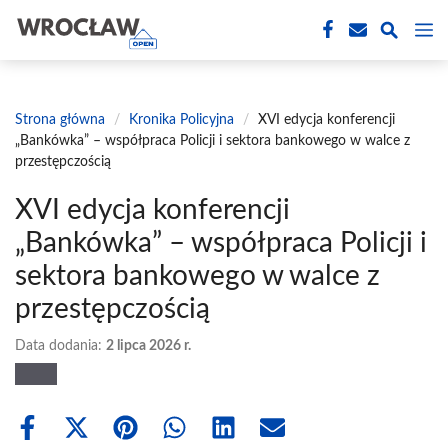
Przejdź
M
do
treści
Strona główna
/
Kronika Policyjna
/
XVI edycja konferencji
„Bankówka” – współpraca Policji i sektora bankowego w walce z
przestępczością
XVI edycja konferencji
„Bankówka” – współpraca Policji i
sektora bankowego w walce z
przestępczością
Data dodania:
2 lipca 2026 r.
Share
Share
Share
Share
Share
Share