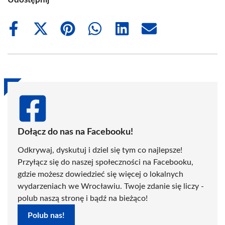
Share
Share
Share
Share
Share
Share
on
on
on
on
on
on
Facebook
X
Pinterest
WhatsApp
LinkedIn
Email
(Twitter)
Dołącz do nas na Facebooku!
Odkrywaj, dyskutuj i dziel się tym co najlepsze!
Przyłącz się do naszej społeczności na Facebooku,
gdzie możesz dowiedzieć się więcej o lokalnych
wydarzeniach we Wrocławiu. Twoje zdanie się liczy -
polub naszą stronę i bądź na bieżąco!
Polub nas!