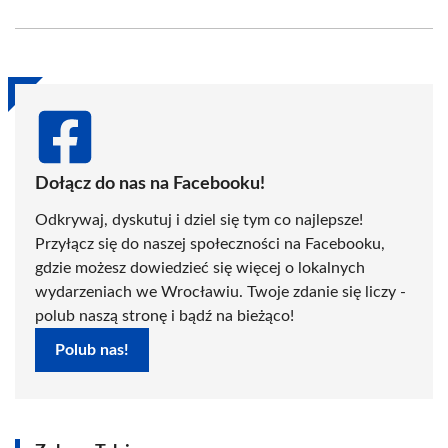
on
on
on
on
on
on
Facebook
X
Pinterest
WhatsApp
LinkedIn
Email
(Twitter)
Dołącz do nas na Facebooku!
Odkrywaj, dyskutuj i dziel się tym co najlepsze!
Przyłącz się do naszej społeczności na Facebooku,
gdzie możesz dowiedzieć się więcej o lokalnych
wydarzeniach we Wrocławiu. Twoje zdanie się liczy -
polub naszą stronę i bądź na bieżąco!
Polub nas!