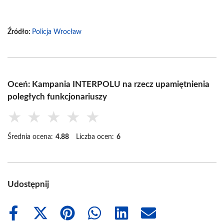
Źródło:
Policja Wrocław
Oceń: Kampania INTERPOLU na rzecz upamiętnienia
poległych funkcjonariuszy
★
★
★
★
★
Średnia ocena:
4.88
Liczba ocen:
6
Udostępnij
Share
Share
Share
Share
Share
Share