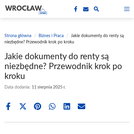
Przejdź
M
do
treści
Strona główna
/
Biznes i Praca
/
Jakie dokumenty do renty są
niezbędne? Przewodnik krok po kroku
Jakie dokumenty do renty są
niezbędne? Przewodnik krok po
kroku
Data dodania:
11 sierpnia 2025 r.
Share
Share
Share
Share
Share
Share
on
on
on
on
on
on
Facebook
X
Pinterest
WhatsApp
LinkedIn
Email
(Twitter)