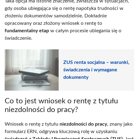
Taka opcja ma istotne znaczenie, zwłaszcza w sytuacjach,
gdy osoba ubiegająca się o rentę napotyka trudności w
złożeniu dokumentów samodzielnie. Dokładnie
opracowany oraz złożony wniosek o rentę to
fundamentalny etap
w całym procesie ubiegania się o
świadczenie.
ZUS renta socjalna – warunki,
świadczenia i wymagane
dokumenty
Co to jest wniosek o rentę z tytułu
niezdolności do pracy?
Wniosek o rentę z tytułu
niezdolności do pracy
, znany jako
formularz ERN, odgrywa kluczową rolę w uzyskaniu
świadczeń z Zakładu Ubezpieczeń Społecznych (ZUS)
. Jest