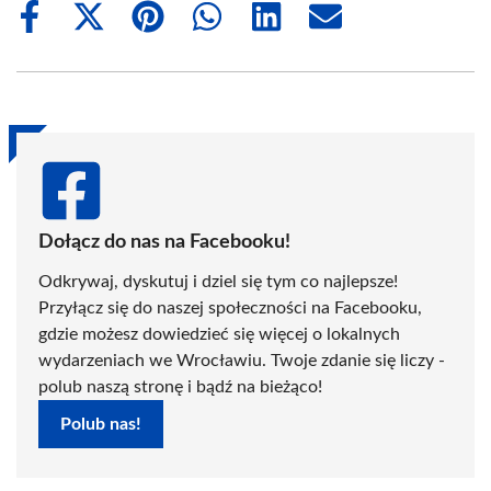
Share
Share
Share
Share
Share
Share
on
on
on
on
on
on
Facebook
X
Pinterest
WhatsApp
LinkedIn
Email
(Twitter)
Dołącz do nas na Facebooku!
Odkrywaj, dyskutuj i dziel się tym co najlepsze!
Przyłącz się do naszej społeczności na Facebooku,
gdzie możesz dowiedzieć się więcej o lokalnych
wydarzeniach we Wrocławiu. Twoje zdanie się liczy -
polub naszą stronę i bądź na bieżąco!
Polub nas!