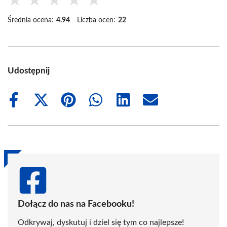
★
★
★
★
★
Średnia ocena:
4.94
Liczba ocen:
22
Udostępnij
Share
Share
Share
Share
Share
Share
on
on
on
on
on
on
Facebook
X
Pinterest
WhatsApp
LinkedIn
Email
(Twitter)
Dołącz do nas na Facebooku!
Odkrywaj, dyskutuj i dziel się tym co najlepsze!