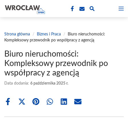
Przejdź
M
do
treści
Strona główna
/
Biznes i Praca
/
Biuro nieruchomości:
Kompleksowy przewodnik po współpracy z agencją
Biuro nieruchomości:
Kompleksowy przewodnik po
współpracy z agencją
Data dodania:
6 października 2025 r.
Share
Share
Share
Share
Share
Share
on
on
on
on
on
on
Facebook
X
Pinterest
WhatsApp
LinkedIn
Email
(Twitter)