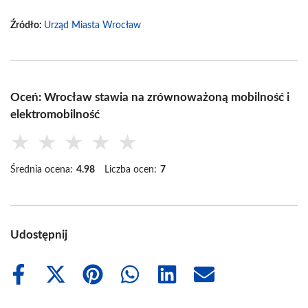
Źródło:
Urząd Miasta Wrocław
Oceń: Wrocław stawia na zrównoważoną mobilność i
elektromobilność
★
★
★
★
★
Średnia ocena:
4.98
Liczba ocen:
7
Udostępnij
Share
Share
Share
Share
Share
Share
on
on
on
on
on
on
Facebook
X
Pinterest
WhatsApp
LinkedIn
Email