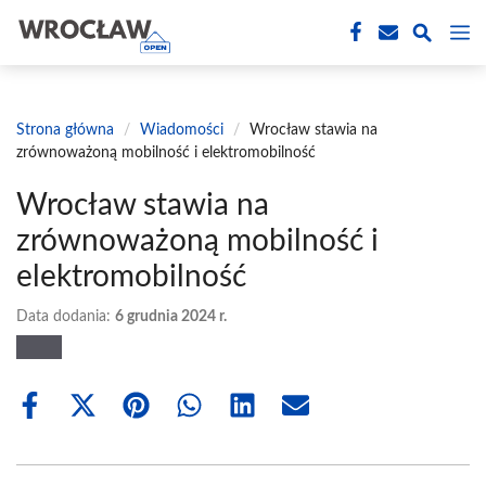
Przejdź
M
do
treści
Strona główna
/
Wiadomości
/
Wrocław stawia na
zrównoważoną mobilność i elektromobilność
Wrocław stawia na
zrównoważoną mobilność i
elektromobilność
Data dodania:
6 grudnia 2024 r.
Share
Share
Share
Share
Share
Share
on
on
on
on
on
on
Facebook
X
Pinterest
WhatsApp
LinkedIn
Email
(Twitter)