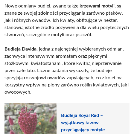
Nowe odmiany budlei, zwane także
krzewami motyli
, są
znane ze swojej zdolności przyciągania zarówno ptaków,
jak i różnych owadów. Ich kwiaty, obfitujące w nektar,
stanowią istotne źródło pożywienia dla wielu pożytecznych
stworzeń, szczególnie motyli oraz pszczół.
Budleja Davida
, jedna z najchętniej wybieranych odmian,
zachwyca intensywnym aromatem oraz pięknymi
stożkowymi kwiatostanami, które kwitną nieprzerwanie
przez całe lato. Liczne badania wykazały, że budleje
sprzyjają rozwojowi owadów zapylających, co z kolei ma
korzystny wpływ na plony zarówno roślin kwiatowych, jak i
owocowych.
Budleja Royal Red –
wyjątkowy krzew
przyciągający motyle