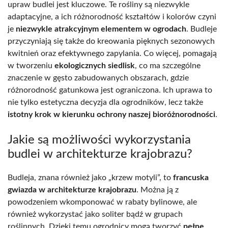
upraw budlei jest kluczowe. Te rośliny są niezwykle
adaptacyjne, a ich różnorodność kształtów i kolorów czyni
je
niezwykle atrakcyjnym elementem w ogrodach
. Budleje
przyczyniają się także do kreowania pięknych sezonowych
kwitnień oraz efektywnego zapylania. Co więcej, pomagają
w tworzeniu
ekologicznych siedlisk
, co ma szczególne
znaczenie w gęsto zabudowanych obszarach, gdzie
różnorodność gatunkowa jest ograniczona. Ich uprawa to
nie tylko estetyczna decyzja dla ogrodników, lecz także
istotny krok w kierunku ochrony naszej bioróżnorodności
.
Jakie są możliwości wykorzystania
budlei w architekturze krajobrazu?
Budleja, znana również jako „krzew motyli”, to
francuska
gwiazda w architekturze krajobrazu
. Można ją z
powodzeniem wkomponować w rabaty bylinowe, ale
również wykorzystać jako soliter bądź w grupach
roślinnych. Dzięki temu ogrodnicy mogą tworzyć
pełne