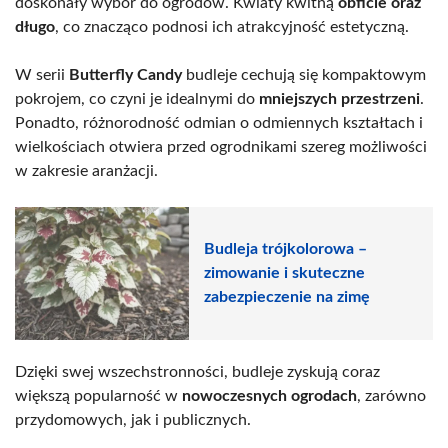
doskonały wybór do ogrodów. Kwiaty kwitną
obficie oraz
długo
, co znacząco podnosi ich atrakcyjność estetyczną.
W serii
Butterfly Candy
budleje cechują się kompaktowym
pokrojem, co czyni je idealnymi do
mniejszych przestrzeni
.
Ponadto, różnorodność odmian o odmiennych kształtach i
wielkościach otwiera przed ogrodnikami szereg możliwości
w zakresie aranżacji.
Budleja trójkolorowa –
zimowanie i skuteczne
zabezpieczenie na zimę
Dzięki swej wszechstronności, budleje zyskują coraz
większą popularność w
nowoczesnych ogrodach
, zarówno
przydomowych, jak i publicznych.