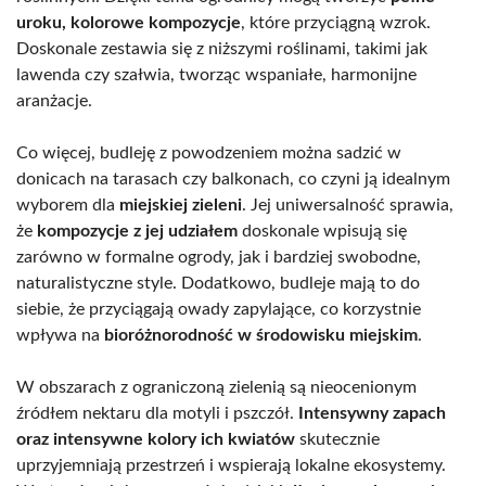
uroku, kolorowe kompozycje
, które przyciągną wzrok.
Doskonale zestawia się z niższymi roślinami, takimi jak
lawenda czy szałwia, tworząc wspaniałe, harmonijne
aranżacje.
Co więcej, budleję z powodzeniem można sadzić w
donicach na tarasach czy balkonach, co czyni ją idealnym
wyborem dla
miejskiej zieleni
. Jej uniwersalność sprawia,
że
kompozycje z jej udziałem
doskonale wpisują się
zarówno w formalne ogrody, jak i bardziej swobodne,
naturalistyczne style. Dodatkowo, budleje mają to do
siebie, że przyciągają owady zapylające, co korzystnie
wpływa na
bioróżnorodność w środowisku miejskim
.
W obszarach z ograniczoną zielenią są nieocenionym
źródłem nektaru dla motyli i pszczół.
Intensywny zapach
oraz intensywne kolory ich kwiatów
skutecznie
uprzyjemniają przestrzeń i wspierają lokalne ekosystemy.