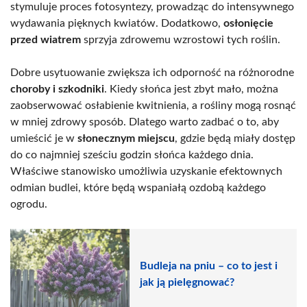
stymuluje proces fotosyntezy, prowadząc do intensywnego
wydawania pięknych kwiatów. Dodatkowo,
osłonięcie
przed wiatrem
sprzyja zdrowemu wzrostowi tych roślin.
Dobre usytuowanie zwiększa ich odporność na różnorodne
choroby i szkodniki
. Kiedy słońca jest zbyt mało, można
zaobserwować osłabienie kwitnienia, a rośliny mogą rosnąć
w mniej zdrowy sposób. Dlatego warto zadbać o to, aby
umieścić je w
słonecznym miejscu
, gdzie będą miały dostęp
do co najmniej sześciu godzin słońca każdego dnia.
Właściwe stanowisko umożliwia uzyskanie efektownych
odmian budlei, które będą wspaniałą ozdobą każdego
ogrodu.
Budleja na pniu – co to jest i
jak ją pielęgnować?