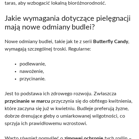
taras, aby wzbogacić lokalną bioróżnorodność.
Jakie wymagania dotyczące pielęgnacji
mają nowe odmiany budlei?
Nowe odmiany budlei, takie jak te z serii
Butterfly Candy
,
wymagają szczególnej troski. Regularne:
podlewanie,
nawożenie,
przycinanie.
Jest to podstawa ich zdrowego rozwoju. Zwłaszcza
przycinanie w marcu
przyczynia się do obfitego kwitnienia,
które zaczyna się już w kwietniu. Budleje preferują żyzne,
dobrze drenujące gleby o umiarkowanej wilgotności, co
sprzyja ich prawidłowemu wzrostowi.
Warto również pomyśleć o
zimowej ochronie
tych roślin –