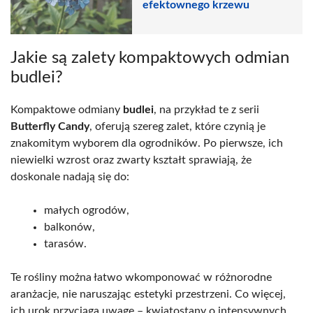
efektownego krzewu
Jakie są zalety kompaktowych odmian
budlei?
Kompaktowe odmiany
budlei
, na przykład te z serii
Butterfly Candy
, oferują szereg zalet, które czynią je
znakomitym wyborem dla ogrodników. Po pierwsze, ich
niewielki wzrost oraz zwarty kształt sprawiają, że
doskonale nadają się do:
małych ogrodów,
balkonów,
tarasów.
Te rośliny można łatwo wkomponować w różnorodne
aranżacje, nie naruszając estetyki przestrzeni. Co więcej,
ich urok przyciąga uwagę – kwiatostany o intensywnych