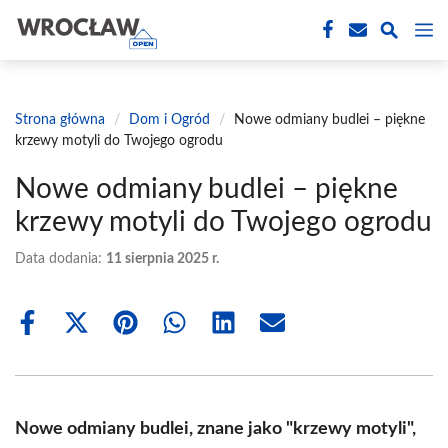
Przejdź
M
do
treści
Strona główna
/
Dom i Ogród
/
Nowe odmiany budlei – piękne
krzewy motyli do Twojego ogrodu
Nowe odmiany budlei – piękne
krzewy motyli do Twojego ogrodu
Data dodania:
11 sierpnia 2025 r.
Share
Share
Share
Share
Share
Share
on
on
on
on
on
on
Facebook
X
Pinterest
WhatsApp
LinkedIn
Email
(Twitter)
Nowe odmiany budlei, znane jako "krzewy motyli",