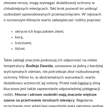
zimowe mrozy, mogą wymagać dodatkowej ochrony w
chłodniejszych miesiącach. Taki krok pozwoli im uniknąć
uszkodzeń spowodowanych przemarznięciem. W rejonach
o surowszym klimacie warto zabezpieczać rośliny poprzez:
okrycie ich kopczykiem ziemi,
korą,
trocinami,
liśćmi.
Takie zabiegi znacznie podnoszą ich odporność na niskie
temperatury.
Budleja Dawida
, uznawana za jedną z bardziej
wytrzymałych odmian, nie potrzebuje zbyt rozbudowanej
ochrony. Mimo to, w ekstremalnych warunkach, warto
dodatkowo wzmocnić jej osłonę. Przed nadciągającą zimą
kluczowe jest także zapewnienie odpowiedniej pielęgnacji
roślin.
Mocne i zdrowe osobniki mają znacznie większe
szanse na przetrwanie mroźnych miesięcy
. Regularne
przycinanie oraz właściwe nawożenie mają ogromny wpływ