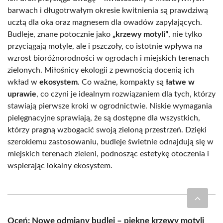
barwach i długotrwałym okresie kwitnienia są prawdziwą
ucztą dla oka oraz magnesem dla owadów zapylających.
Budleje, znane potocznie jako
„krzewy motyli”
, nie tylko
przyciągają motyle, ale i pszczoły, co istotnie wpływa na
wzrost bioróżnorodności w ogrodach i miejskich terenach
zielonych. Miłośnicy ekologii z pewnością docenią ich
wkład w
ekosystem
. Co ważne, kompakty są
łatwe w
uprawie
, co czyni je idealnym rozwiązaniem dla tych, którzy
stawiają pierwsze kroki w ogrodnictwie. Niskie wymagania
pielęgnacyjne sprawiają, że są dostępne dla wszystkich,
którzy pragną wzbogacić swoją zieloną przestrzeń. Dzięki
szerokiemu zastosowaniu, budleje świetnie odnajdują się w
miejskich terenach zieleni, podnosząc estetykę otoczenia i
wspierając lokalny ekosystem.
Oceń: Nowe odmiany budlei – piękne krzewy motyli