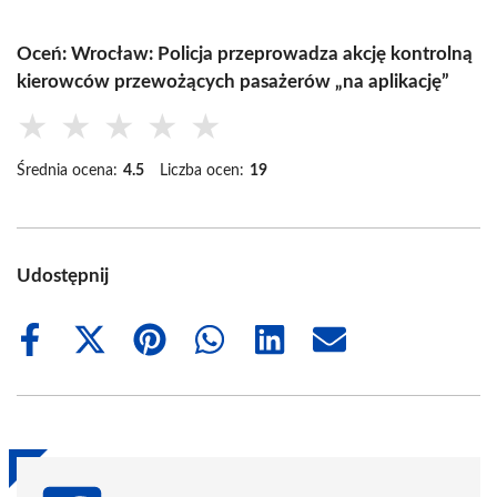
Oceń: Wrocław: Policja przeprowadza akcję kontrolną
kierowców przewożących pasażerów „na aplikację”
★
★
★
★
★
Średnia ocena:
4.5
Liczba ocen:
19
Udostępnij
Share
Share
Share
Share
Share
Share
on
on
on
on
on
on
Facebook
X
Pinterest
WhatsApp
LinkedIn
Email
(Twitter)