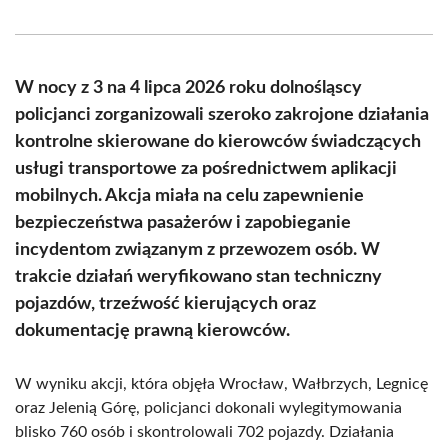
on
on
on
on
on
on
Facebook
X
Pinterest
WhatsApp
LinkedIn
Email
(Twitter)
W nocy z 3 na 4 lipca 2026 roku dolnośląscy
policjanci zorganizowali szeroko zakrojone działania
kontrolne skierowane do kierowców świadczących
usługi transportowe za pośrednictwem aplikacji
mobilnych. Akcja miała na celu zapewnienie
bezpieczeństwa pasażerów i zapobieganie
incydentom związanym z przewozem osób. W
trakcie działań weryfikowano stan techniczny
pojazdów, trzeźwość kierujących oraz
dokumentację prawną kierowców.
W wyniku akcji, która objęła Wrocław, Wałbrzych, Legnicę
oraz Jelenią Górę, policjanci dokonali wylegitymowania
blisko 760 osób i skontrolowali 702 pojazdy. Działania