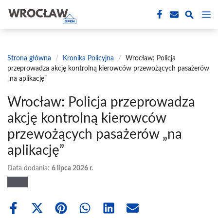
Przejdź
M
do
treści
Strona główna
/
Kronika Policyjna
/
Wrocław: Policja
przeprowadza akcję kontrolną kierowców przewożących pasażerów
„na aplikację”
Wrocław: Policja przeprowadza
akcję kontrolną kierowców
przewożących pasażerów „na
aplikację”
Data dodania:
6 lipca 2026 r.
Share
Share
Share
Share
Share
Share