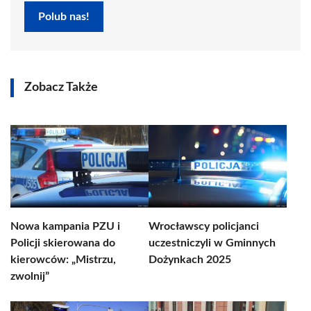
Polub nas!
Zobacz Także
Nowa kampania PZU i
Wrocławscy policjanci
Policji skierowana do
uczestniczyli w Gminnych
kierowców: „Mistrzu,
Dożynkach 2025
zwolnij”