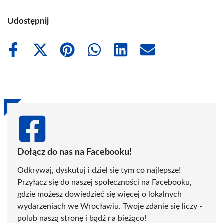
Udostępnij
Share
Share
Share
Share
Share
Share
on
on
on
on
on
on
Facebook
X
Pinterest
WhatsApp
LinkedIn
Email
(Twitter)
Dołącz do nas na Facebooku!
Odkrywaj, dyskutuj i dziel się tym co najlepsze!
Przyłącz się do naszej społeczności na Facebooku,
gdzie możesz dowiedzieć się więcej o lokalnych
wydarzeniach we Wrocławiu. Twoje zdanie się liczy -
polub naszą stronę i bądź na bieżąco!