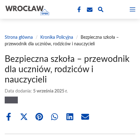
Przejdź
M
do
treści
Strona główna
/
Kronika Policyjna
/
Bezpieczna szkoła –
przewodnik dla uczniów, rodziców i nauczycieli
Bezpieczna szkoła – przewodnik
dla uczniów, rodziców i
nauczycieli
Data dodania:
5 września 2025 r.
Share
Share
Share
Share
Share
Share
on
on
on
on
on
on
Facebook
X
Pinterest
WhatsApp
LinkedIn
Email
(Twitter)