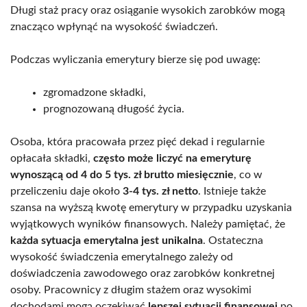
Długi staż pracy oraz osiąganie wysokich zarobków mogą
znacząco wpłynąć na wysokość świadczeń.
Podczas wyliczania emerytury bierze się pod uwagę:
zgromadzone składki,
prognozowaną długość życia.
Osoba, która pracowała przez pięć dekad i regularnie
opłacała składki,
często może liczyć na emeryturę
wynoszącą od 4 do 5 tys. zł brutto miesięcznie
, co w
przeliczeniu daje około
3-4 tys. zł netto
. Istnieje także
szansa na wyższą kwotę emerytury w przypadku uzyskania
wyjątkowych wyników finansowych. Należy pamiętać, że
każda sytuacja emerytalna jest unikalna
. Ostateczna
wysokość świadczenia emerytalnego zależy od
doświadczenia zawodowego oraz zarobków konkretnej
osoby. Pracownicy z długim stażem oraz wysokimi
dochodami mogą oczekiwać
lepszej sytuacji finansowej
po