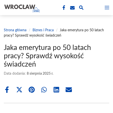
Przejdź
M
do
treści
Strona główna
/
Biznes i Praca
/
Jaka emerytura po 50 latach
pracy? Sprawdź wysokość świadczeń
Jaka emerytura po 50 latach
pracy? Sprawdź wysokość
świadczeń
Data dodania:
8 sierpnia 2025 r.
Share
Share
Share
Share
Share
Share
on
on
on
on
on
on
Facebook
X
Pinterest
WhatsApp
LinkedIn
Email
(Twitter)