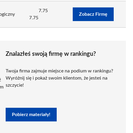
7.75
ogiczny
Zobacz Firmę
7.75
Znalazłeś swoją firmę w rankingu?
Twoja firma zajmuje miejsce na podium w rankingu?
Wyróżnij się i pokaż swoim klientom, że jesteś na
ź
szczycie!
ym
Pobierz materiały!