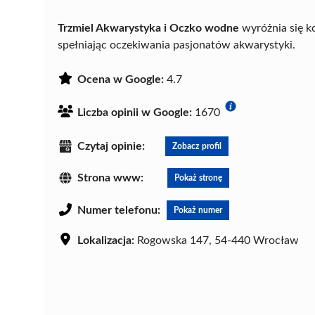
Trzmiel Akwarystyka i Oczko wodne
wyróżnia się 
spełniając oczekiwania pasjonatów akwarystyki.
Ocena w Google:
4.7
Liczba opinii w Google:
1670
Czytaj opinie:
Zobacz profil
Strona www:
Pokaż stronę
Numer telefonu:
Pokaż numer
Lokalizacja:
Rogowska 147, 54-440 Wrocław