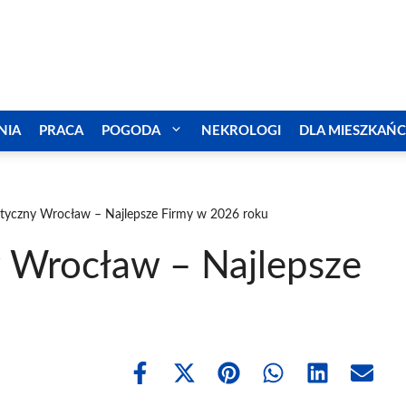
NIA
PRACA
POGODA
NEKROLOGI
DLA MIESZKAŃ
tyczny Wrocław – Najlepsze Firmy w 2026 roku
 Wrocław – Najlepsze
Share
Share
Share
Share
Share
Share
on
on
on
on
on
on