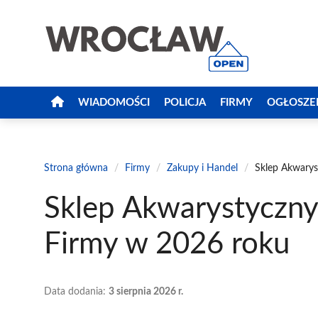
Przejdź
do
treści
WIADOMOŚCI
POLICJA
FIRMY
OGŁOSZE
Strona główna
/
Firmy
/
Zakupy i Handel
/
Sklep Akwarys
Sklep Akwarystyczny
Firmy w 2026 roku
Data dodania:
3 sierpnia 2026 r.