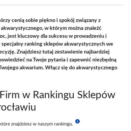
Facebook
X
Pinterest
WhatsApp
LinkedIn
Email
(Twitter)
rzy cenią sobie piękno i spokój związany z
 akwarystycznego, w którym można znaleźć
oc, jest kluczowy dla sukcesu w prowadzeniu i
 specjalny ranking sklepów akwarystycznych we
yzję. Znajdziesz tutaj zestawienie najbardziej
dpowiedzieć na Twoje pytania i zapewnić niezbędną
Twojego akwarium. Włącz się do akwarystycznego
 Firm w Rankingu Sklepów
ocławiu
 które znajdziesz w naszym rankingu.