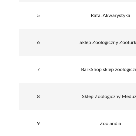
5
Rafa. Akwarystyka
6
Sklep Zoologiczny ZooTur
7
BarkShop sklep zoologicz
8
Sklep Zoologiczny Medu
9
Zoolandia