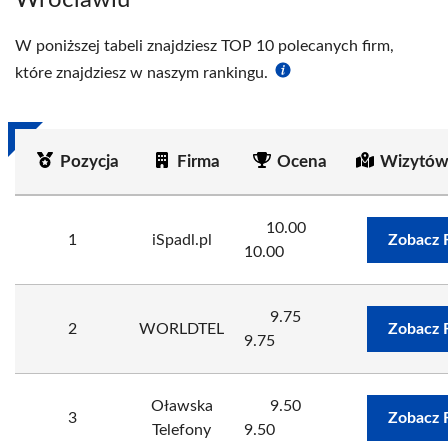
Wrocławiu
W poniższej tabeli znajdziesz TOP 10 polecanych firm,
które znajdziesz w naszym rankingu.
Pozycja
Firma
Ocena
Wizytów
10.00
1
iSpadl.pl
Zobacz 
10.00
9.75
2
WORLDTEL
Zobacz 
9.75
Oławska
9.50
3
Zobacz 
Telefony
9.50