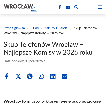
Przejdź
M
do
treści
Strona główna
/
Firmy
/
Zakupy i Handel
/
Skup Telefonów
Wrocław – Najlepsze Komisy w 2026 roku
Skup Telefonów Wrocław –
Najlepsze Komisy w 2026 roku
Data dodania:
3 lipca 2026 r.
Share
Share
Share
Share
Share
Share
on
on
on
on
on
on
Facebook
X
Pinterest
WhatsApp
LinkedIn
Email
(Twitter)
Wrocław to miasto, w którym wiele osób poszukuje