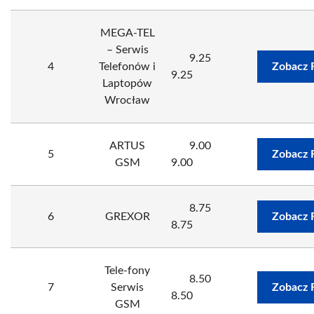
MEGA-TEL
– Serwis
9.25
4
Telefonów i
Zobacz 
9.25
Laptopów
Wrocław
ARTUS
9.00
5
Zobacz 
GSM
9.00
8.75
6
GREXOR
Zobacz 
8.75
Tele-fony
8.50
7
Serwis
Zobacz 
8.50
GSM