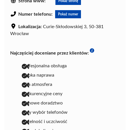
Strona www:
Pokaż stronę
Numer telefonu:
Pokaż numer
Lokalizacja:
Curie-Skłodowskiej 3, 50-381
Wrocław
Najczęściej doceniane przez klientów:
profesjonalna obsługa
szybka naprawa
miła atmosfera
konkurencyjne ceny
fachowe doradztwo
duży wybór telefonów
rzetelność i uczciwość