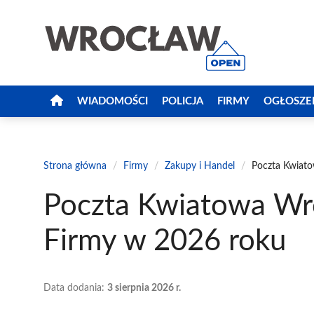
Przejdź
do
treści
WIADOMOŚCI
POLICJA
FIRMY
OGŁOSZE
Strona główna
/
Firmy
/
Zakupy i Handel
/
Poczta Kwiato
Poczta Kwiatowa Wr
Firmy w 2026 roku
Data dodania:
3 sierpnia 2026 r.