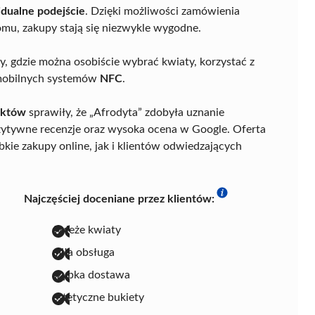
dualne podejście
. Dzięki możliwości zamówienia
mu, zakupy stają się niezwykle wygodne.
y, gdzie można osobiście wybrać kwiaty, korzystać z
u mobilnych systemów
NFC
.
uktów
sprawiły, że „Afrodyta” zdobyła uznanie
zytywne recenzje oraz wysoka ocena w Google. Oferta
kie zakupy online, jak i klientów odwiedzających
Najczęściej doceniane przez klientów:
świeże kwiaty
miła obsługa
szybka dostawa
estetyczne bukiety