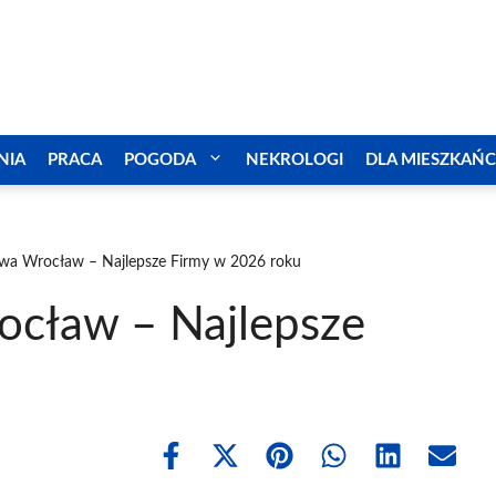
NIA
PRACA
POGODA
NEKROLOGI
DLA MIESZKAŃ
wa Wrocław – Najlepsze Firmy w 2026 roku
ocław – Najlepsze
Share
Share
Share
Share
Share
Share
on
on
on
on
on
on