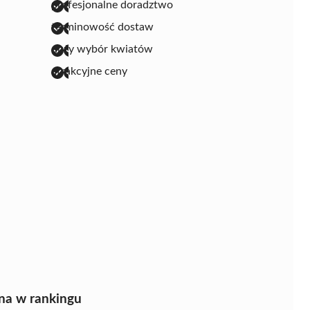
profesjonalne doradztwo
terminowość dostaw
duży wybór kwiatów
atrakcyjne ceny
na w rankingu