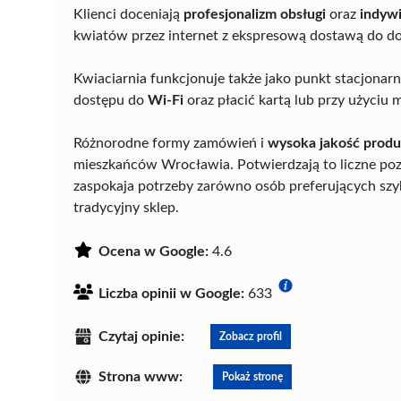
Klienci doceniają
profesjonalizm obsługi
oraz
indywi
kwiatów przez internet z ekspresową dostawą do do
Kwiaciarnia funkcjonuje także jako punkt stacjonarn
dostępu do
Wi-Fi
oraz płacić kartą lub przy użyci
Różnorodne formy zamówień i
wysoka jakość prod
mieszkańców Wrocławia. Potwierdzają to liczne po
zaspokaja potrzeby zarówno osób preferujących szyb
tradycyjny sklep.
Ocena w Google:
4.6
Liczba opinii w Google:
633
Czytaj opinie:
Zobacz profil
Strona www:
Pokaż stronę