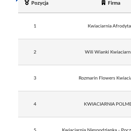
Pozycja
Firma
1
Kwiaciarnia Afrodyta
2
Wili Wianki Kwiaciarn
3
Rozmarin Flowers Kwiaci
4
KWIACIARNIA POLM
5
Kwiaciarnia Niespodzianka - Poc