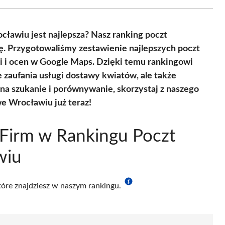
Facebook
X
Pinterest
WhatsApp
LinkedIn
Email
(Twitter)
cławiu jest najlepsza? Nasz ranking poczt
. Przygotowaliśmy zestawienie najlepszych poczt
i i ocen w Google Maps. Dzięki temu rankingowi
e zaufania usługi dostawy kwiatów, ale także
u na szukanie i porównywanie, skorzystaj z naszego
we Wrocławiu już teraz!
Firm w Rankingu Poczt
wiu
które znajdziesz w naszym rankingu.