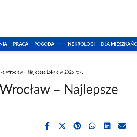
NIA
PRACA
POGODA
NEKROLOGI
DLA MIESZKAŃ
jska Wrocław – Najlepsze Lokale w 2026 roku
 Wrocław – Najlepsze
Share
Share
Share
Share
Share
Share
on
on
on
on
on
on