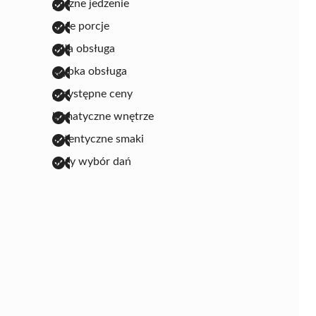
pyszne jedzenie
duże porcje
miła obsługa
szybka obsługa
przystępne ceny
klimatyczne wnętrze
autentyczne smaki
duży wybór dań