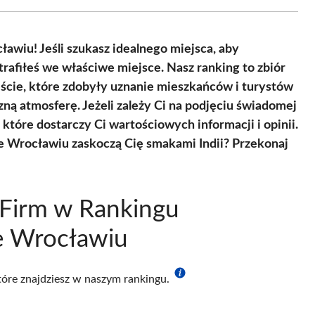
Facebook
X
Pinterest
WhatsApp
LinkedIn
Email
(Twitter)
ławiu! Jeśli szukasz idealnego miejsca, aby
rafiłeś we właściwe miejsce. Nasz ranking to zbiór
eście, które zdobyły uznanie mieszkańców i turystów
ną atmosferę. Jeżeli zależy Ci na podjęciu świadomej
 które dostarczy Ci wartościowych informacji i opinii.
we Wrocławiu zaskoczą Cię smakami Indii? Przekonaj
 Firm w Rankingu
We Wrocławiu
które znajdziesz w naszym rankingu.