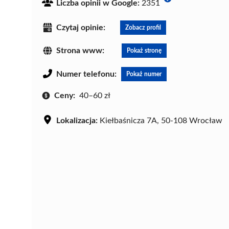
Liczba opinii w Google:
2351
Czytaj opinie:
Zobacz profil
Strona www:
Pokaż stronę
Numer telefonu:
Pokaż numer
Ceny:
40–60 zł
Lokalizacja:
Kiełbaśnicza 7A, 50-108 Wrocław