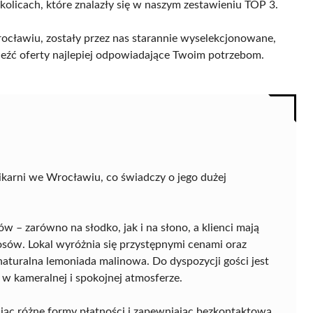
kolicach, które znalazły się w naszym zestawieniu TOP 3.
ocławiu, zostały przez nas starannie wyselekcjonowane,
naleźć oferty najlepiej odpowiadające Twoim potrzebom.
karni we Wrocławiu, co świadczy o jego dużej
 – zarówno na słodko, jak i na słono, a klienci mają
osów. Lokal wyróżnia się przystępnymi cenami oraz
aturalna lemoniada malinowa. Do dyspozycji gości jest
w kameralnej i spokojnej atmosferze.
jąc różne formy płatności i zapewniając bezkontaktową