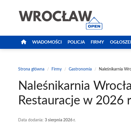
Przejdź
do
treści
WIADOMOŚCI
POLICJA
FIRMY
OGŁOSZE
Strona główna
/
Firmy
/
Gastronomia
/
Naleśnikarnia Wr
Naleśnikarnia Wrocł
Restauracje w 2026 
Data dodania:
3 sierpnia 2026 r.