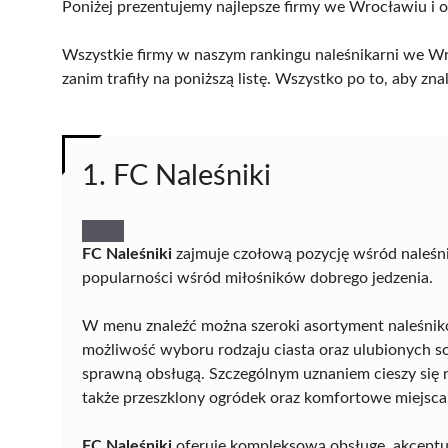
Poniżej prezentujemy najlepsze firmy we Wrocławiu i o
Wszystkie firmy w naszym rankingu naleśnikarni we Wr
zanim trafiły na poniższą listę. Wszystko po to, aby z
1. FC Naleśniki
FC Naleśniki
zajmuje czołową pozycję wśród naleśni
popularności wśród miłośników dobrego jedzenia.
W menu znaleźć można szeroki asortyment naleśników
możliwość wyboru rodzaju ciasta oraz ulubionych s
sprawną obsługą. Szczególnym uznaniem cieszy się n
także przeszklony ogródek oraz komfortowe miejsca 
FC Naleśniki
oferuje kompleksową obsługę, akceptu