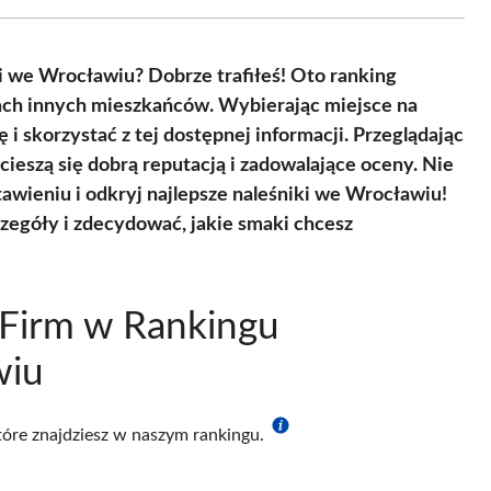
Facebook
X
Pinterest
WhatsApp
LinkedIn
Email
(Twitter)
ki we Wrocławiu? Dobrze trafiłeś! Oto ranking
niach innych mieszkańców. Wybierając miejsce na
i skorzystać z tej dostępnej informacji. Przeglądając
 cieszą się dobrą reputacją i zadowalające oceny. Nie
tawieniu i odkryj najlepsze naleśniki we Wrocławiu!
zegóły i zdecydować, jakie smaki chcesz
 Firm w Rankingu
wiu
które znajdziesz w naszym rankingu.