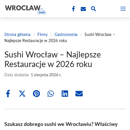
Przejdź
M
do
treści
Strona główna
/
Firmy
/
Gastronomia
/
Sushi Wrocław –
Najlepsze Restauracje w 2026 roku
Sushi Wrocław – Najlepsze
Restauracje w 2026 roku
Data dodania:
1 sierpnia 2026 r.
Share
Share
Share
Share
Share
Share
on
on
on
on
on
on
Facebook
X
Pinterest
WhatsApp
LinkedIn
Email
(Twitter)
Szukasz dobrego sushi we Wrocławiu? Właściwy