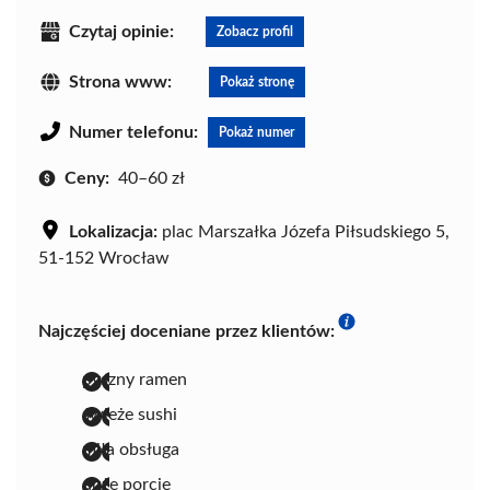
Czytaj opinie:
Zobacz profil
Strona www:
Pokaż stronę
Numer telefonu:
Pokaż numer
Ceny:
40–60 zł
Lokalizacja:
plac Marszałka Józefa Piłsudskiego 5,
51-152 Wrocław
Najczęściej doceniane przez klientów:
pyszny ramen
świeże sushi
miła obsługa
duże porcje