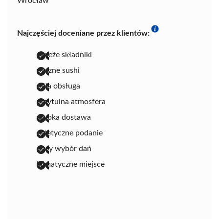
Wrocław
Najczęściej doceniane przez klientów:
świeże składniki
pyszne sushi
miła obsługa
przytulna atmosfera
szybka dostawa
estetyczne podanie
duży wybór dań
klimatyczne miejsce