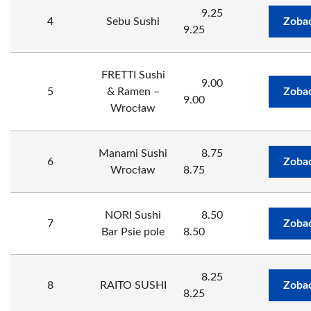
9.25
4
Sebu Sushi
Zobac
9.25
FRETTI Sushi
9.00
5
& Ramen –
Zobac
9.00
Wrocław
Manami Sushi
8.75
6
Zobac
Wrocław
8.75
NORI Sushi
8.50
7
Zobac
Bar Psie pole
8.50
8.25
8
RAITO SUSHI
Zobac
8.25