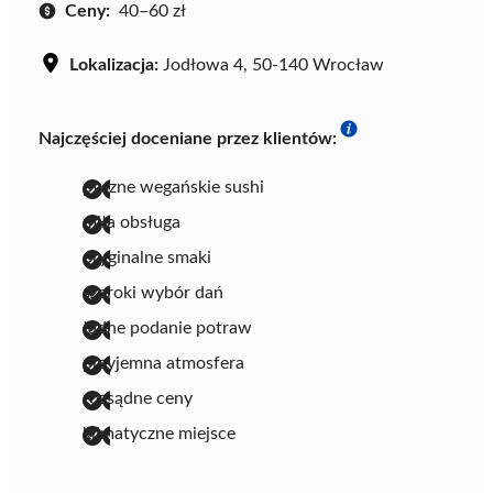
Ceny:
40–60 zł
Lokalizacja:
Jodłowa 4, 50-140 Wrocław
Najczęściej doceniane przez klientów:
pyszne wegańskie sushi
miła obsługa
oryginalne smaki
szeroki wybór dań
ładne podanie potraw
przyjemna atmosfera
rozsądne ceny
klimatyczne miejsce