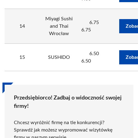
Miyagi Sushi
6.75
14
and Thai
Zobac
6.75
Wrocław
6.50
15
SUSHIDO
Zobac
6.50
Przedsiębiorco! Zadbaj o widoczność swojej
firmy!
Chcesz wyróżnić firmę na tle konkurencji?
Sprawdź jak możesz wypromować wizytówkę
firmy w naszym serwisie.