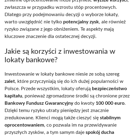
zmienne oprocentowanie może przynieść
wyższe korzyści
,
zwłaszcza w przypadku wzrostu stóp procentowych.
Dlatego przy podejmowaniu decyzji o wyborze lokaty,
warto uwzględnić nie tylko
potencjalny zysk
, ale również
ryzyko związane z jego obniżeniem. Te aspekty mają
kluczowe znaczenie dla ostatecznej decyzji.
Jakie są korzyści z inwestowania w
lokaty bankowe?
Inwestowanie w lokaty bankowe niesie ze sobą szereg
zalet
, które przyczyniają się do ich dużej popularności w
Polsce. Przede wszystkim, lokaty oferują
bezpieczeństwo
kapitału
, ponieważ zgromadzone środki są chronione przez
Bankowy Fundusz Gwarancyjny
do kwoty
100 000 euro
.
Dzięki temu ryzyko utraty pieniędzy jest znacznie
zredukowane. Klienci mogą także cieszyć się
stabilnym
oprocentowaniem
, co pozwala im na przewidywanie
przyszłych zysków, a tym samym daje
spokój ducha