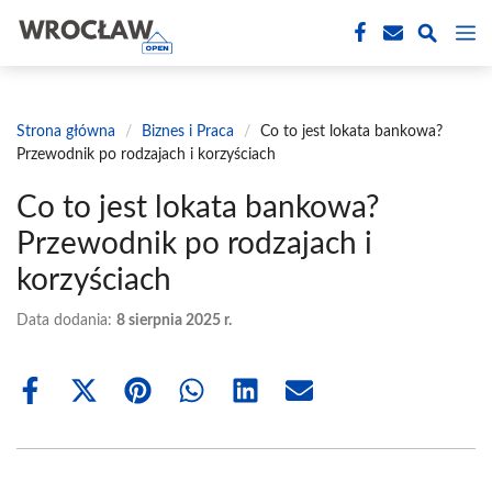
Przejdź
M
do
treści
Strona główna
/
Biznes i Praca
/
Co to jest lokata bankowa?
Przewodnik po rodzajach i korzyściach
Co to jest lokata bankowa?
Przewodnik po rodzajach i
korzyściach
Data dodania:
8 sierpnia 2025 r.
Share
Share
Share
Share
Share
Share
on
on
on
on
on
on
Facebook
X
Pinterest
WhatsApp
LinkedIn
Email
(Twitter)