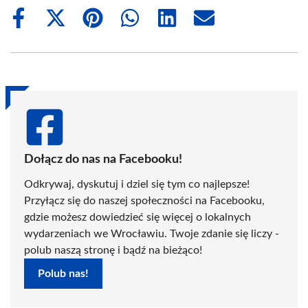
Share
Share
Share
Share
Share
Share
on
on
on
on
on
on
Facebook
X
Pinterest
WhatsApp
LinkedIn
Email
(Twitter)
Dołącz do nas na Facebooku!
Odkrywaj, dyskutuj i dziel się tym co najlepsze!
Przyłącz się do naszej społeczności na Facebooku,
gdzie możesz dowiedzieć się więcej o lokalnych
wydarzeniach we Wrocławiu. Twoje zdanie się liczy -
polub naszą stronę i bądź na bieżąco!
Polub nas!