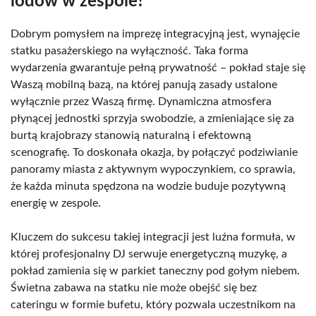
lodów w zespole?
Dobrym pomysłem na imprezę integracyjną jest, wynajęcie
statku pasażerskiego na wyłączność. Taka forma
wydarzenia gwarantuje pełną prywatność – pokład staje się
Waszą mobilną bazą, na której panują zasady ustalone
wyłącznie przez Waszą firmę. Dynamiczna atmosfera
płynącej jednostki sprzyja swobodzie, a zmieniające się za
burtą krajobrazy stanowią naturalną i efektowną
scenografię. To doskonała okazja, by połączyć podziwianie
panoramy miasta z aktywnym wypoczynkiem, co sprawia,
że każda minuta spędzona na wodzie buduje pozytywną
energię w zespole.
Kluczem do sukcesu takiej integracji jest luźna formuła, w
której profesjonalny DJ serwuje energetyczną muzykę, a
pokład zamienia się w parkiet taneczny pod gołym niebem.
Świetna zabawa na statku nie może obejść się bez
cateringu w formie bufetu, który pozwala uczestnikom na