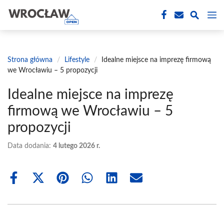
Przejdź
M
do
treści
Strona główna
/
Lifestyle
/
Idealne miejsce na imprezę firmową
we Wrocławiu – 5 propozycji
Idealne miejsce na imprezę
firmową we Wrocławiu – 5
propozycji
Data dodania:
4 lutego 2026 r.
Share
Share
Share
Share
Share
Share
on
on
on
on
on
on
Facebook
X
Pinterest
WhatsApp
LinkedIn
Email
(Twitter)