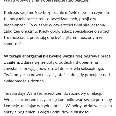
wstyd wpływają na Twoje reakcje fizjologiczne.
Podczas sesji możesz bezpiecznie mówić o tym, o czym do
tej pory milczałeś/-aś – o oczekiwaniach, presji czy
niepewności. To właśnie w otwartości tkwi siła leczenia
zaburzeń orgazmu. Kiedy opowiadasz specjaliście o swoich
trudnościach, przestają one być ciężarem noszonym w
samotności.
W terapii anorgazmii niezwykle ważną rolę odgrywa praca
z ciałem.
Zdarza się, że dotyk, oddech i skupienie na
zmysłach sprzyjają powrotowi do zdrowia seksualnego.
Twój umysł na nowo uczy się ufać ciału, gdy pracujesz nad
świadomością doznań.
Terapia daje Wam też przestrzeń do rozmowy o relacji.
Wraz z partnerem uczycie się komunikować swoje potrzeby
i emocje, unikając wstydu i presji. Wspólny udział w sesjach
sprzyja pogłębieniu więzi i odbudowie bliskości.