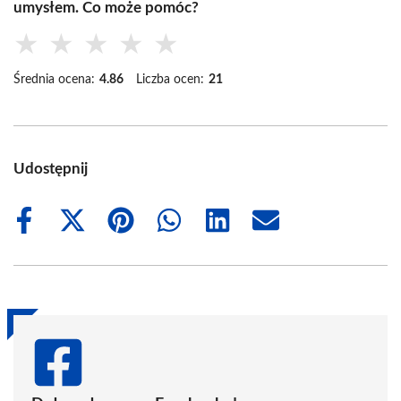
umysłem. Co może pomóc?
★
★
★
★
★
Średnia ocena:
4.86
Liczba ocen:
21
Udostępnij
Share
Share
Share
Share
Share
Share
on
on
on
on
on
on
Facebook
X
Pinterest
WhatsApp
LinkedIn
Email
(Twitter)