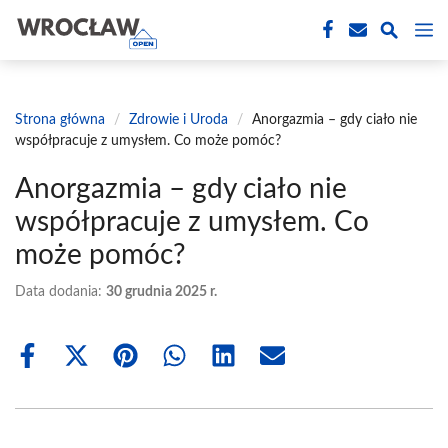
Przejdź
M
do
treści
Strona główna
/
Zdrowie i Uroda
/
Anorgazmia – gdy ciało nie
współpracuje z umysłem. Co może pomóc?
Anorgazmia – gdy ciało nie
współpracuje z umysłem. Co
może pomóc?
Data dodania:
30 grudnia 2025 r.
Share
Share
Share
Share
Share
Share
on
on
on
on
on
on
Facebook
X
Pinterest
WhatsApp
LinkedIn
Email
(Twitter)