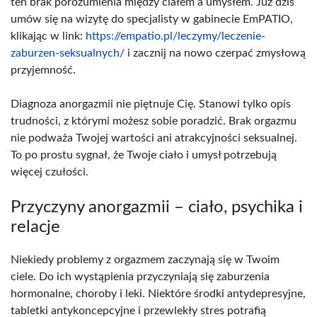
ten brak porozumienia między ciałem a umysłem. Już dziś
umów się na wizytę do specjalisty w gabinecie EmPATIO,
klikając w link:
https://empatio.pl/leczymy/leczenie-
zaburzen-seksualnych/
i zacznij na nowo czerpać zmysłową
przyjemność.
Diagnoza anorgazmii nie piętnuje Cię. Stanowi tylko opis
trudności, z którymi możesz sobie poradzić. Brak orgazmu
nie podważa Twojej wartości ani atrakcyjności seksualnej.
To po prostu sygnał, że Twoje ciało i umysł potrzebują
więcej czułości.
Przyczyny anorgazmii – ciało, psychika i
relacje
Niekiedy problemy z orgazmem zaczynają się w Twoim
ciele. Do ich wystąpienia przyczyniają się zaburzenia
hormonalne, choroby i leki. Niektóre środki antydepresyjne,
tabletki antykoncepcyjne i przewlekły stres potrafią