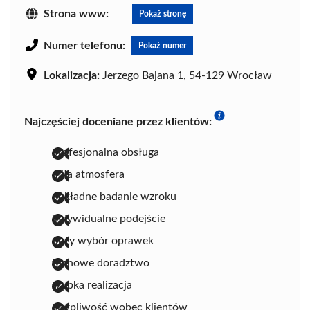
Strona www:
Pokaż stronę
Numer telefonu:
Pokaż numer
Lokalizacja:
Jerzego Bajana 1, 54-129 Wrocław
Najczęściej doceniane przez klientów:
profesjonalna obsługa
miła atmosfera
dokładne badanie wzroku
indywidualne podejście
duży wybór oprawek
fachowe doradztwo
szybka realizacja
cierpliwość wobec klientów