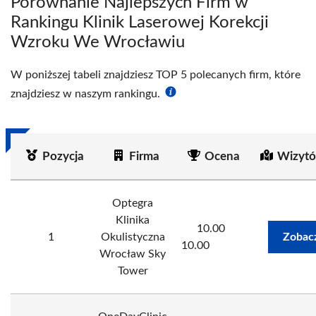
Porównanie Najlepszych Firm w
Rankingu Klinik Laserowej Korekcji
Wzroku We Wrocławiu
W poniższej tabeli znajdziesz TOP 5 polecanych firm, które
znajdziesz w naszym rankingu.
Pozycja
Firma
Ocena
Wizytó
Optegra
Klinika
10.00
1
Okulistyczna
Zobac
10.00
Wrocław Sky
Tower