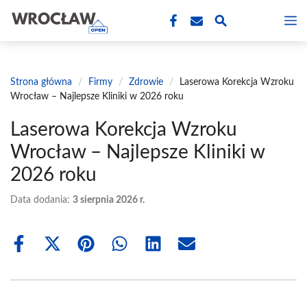
Przejdź
M
do
treści
Strona główna
/
Firmy
/
Zdrowie
/
Laserowa Korekcja Wzroku
Wrocław – Najlepsze Kliniki w 2026 roku
Laserowa Korekcja Wzroku
Wrocław – Najlepsze Kliniki w
2026 roku
Data dodania:
3 sierpnia 2026 r.
Share
Share
Share
Share
Share
Share
on
on
on
on
on
on
Facebook
X
Pinterest
WhatsApp
LinkedIn
Email
(Twitter)