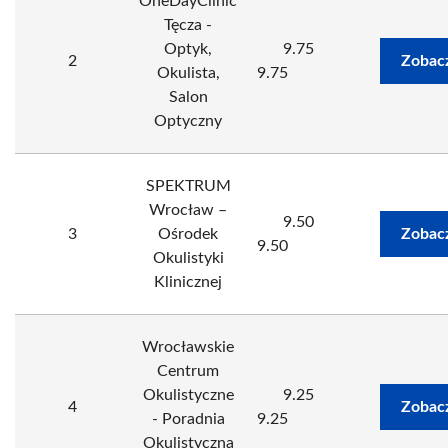
OneDayClinic
Tęcza -
Optyk,
9.75
2
Zobac
Okulista,
9.75
Salon
Optyczny
SPEKTRUM
Wrocław –
9.50
3
Ośrodek
Zobac
9.50
Okulistyki
Klinicznej
Wrocławskie
Centrum
Okulistyczne
9.25
4
Zobac
- Poradnia
9.25
Okulistyczna