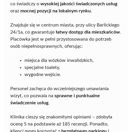
co świadczy o
wysokiej jakości świadczonych usług
oraz
mocnej pozycji na lokalnym rynku
.
Znajduje się w centrum miasta, przy ulicy Barlickiego
24/1a, co gwarantuje
łatwy dostęp dla mieszkańców
.
Placówka jest w pełni przystosowana do potrzeb
osób niepełnosprawnych, oferując:
miejsca dla wózków inwalidzkich,
specjalne toalety,
wygodne wejście.
Personel zachęca do wcześniejszego umawiania
wizyt, co pozwala na
sprawne i punktualne
świadczenie usług
.
Klinika cieszy się znakomitymi opiniami – zdobyła
ocenę 5 na podstawie aż 185 recenzji. Ponadto,
klienci mogą korzystać z
bezpłatnego parkingu
i