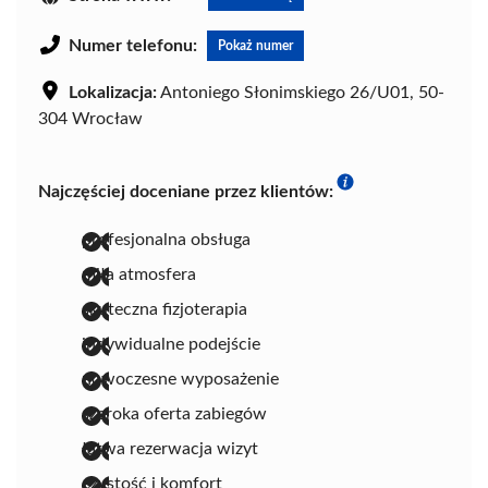
Numer telefonu:
Pokaż numer
Lokalizacja:
Antoniego Słonimskiego 26/U01, 50-
304 Wrocław
Najczęściej doceniane przez klientów:
profesjonalna obsługa
miła atmosfera
skuteczna fizjoterapia
indywidualne podejście
nowoczesne wyposażenie
szeroka oferta zabiegów
łatwa rezerwacja wizyt
czystość i komfort