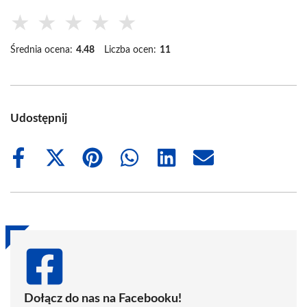
★
★
★
★
★
Średnia ocena:
4.48
Liczba ocen:
11
Udostępnij
Share
Share
Share
Share
Share
Share
on
on
on
on
on
on
Facebook
X
Pinterest
WhatsApp
LinkedIn
Email
(Twitter)
Dołącz do nas na Facebooku!