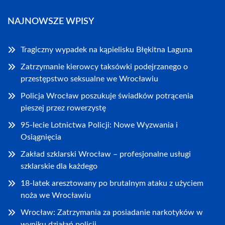
NAJNOWSZE WPISY
Tragiczny wypadek na kąpielisku Błękitna Laguna
Zatrzymanie kierowcy taksówki podejrzanego o
przestępstwo seksualne we Wrocławiu
Policja Wrocław poszukuje świadków potrącenia
pieszej przez rowerzystę
95-lecie Lotnictwa Policji: Nowe Wyzwania i
Osiągnięcia
Zakład szklarski Wrocław – profesjonalne usługi
szklarskie dla każdego
18-latek aresztowany po brutalnym ataku z użyciem
noża we Wrocławiu
Wrocław: Zatrzymania za posiadanie narkotyków w
wyniku działań policji