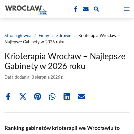
Przejdź
M
do
treści
Strona główna
/
Firmy
/
Zdrowie
/
Krioterapia Wrocław –
Najlepsze Gabinety w 2026 roku
Krioterapia Wrocław – Najlepsze
Gabinety w 2026 roku
Data dodania:
3 sierpnia 2026 r.
Share
Share
Share
Share
Share
Share
on
on
on
on
on
on
Facebook
X
Pinterest
WhatsApp
LinkedIn
Email
(Twitter)
Ranking gabinetów krioterapii we Wrocławiu to