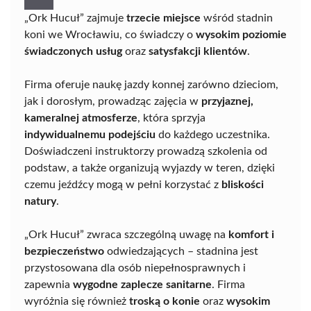
„Ork Hucuł” zajmuje
trzecie miejsce
wśród stadnin
koni we Wrocławiu, co świadczy o
wysokim poziomie
świadczonych usług
oraz
satysfakcji klientów
.
Firma oferuje naukę jazdy konnej zarówno dzieciom,
jak i dorosłym, prowadząc zajęcia w
przyjaznej,
kameralnej atmosferze
, która sprzyja
indywidualnemu podejściu
do każdego uczestnika.
Doświadczeni instruktorzy prowadzą szkolenia od
podstaw, a także organizują wyjazdy w teren, dzięki
czemu jeźdźcy mogą w pełni korzystać z
bliskości
natury
.
„Ork Hucuł” zwraca szczególną uwagę na
komfort i
bezpieczeństwo
odwiedzających – stadnina jest
przystosowana dla osób niepełnosprawnych i
zapewnia
wygodne zaplecze sanitarne
. Firma
wyróżnia się również
troską o konie
oraz
wysokim