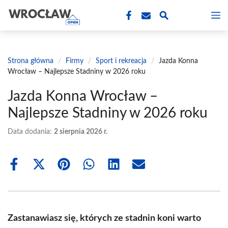
Przejdź
M
do
treści
Strona główna
/
Firmy
/
Sport i rekreacja
/
Jazda Konna
Wrocław – Najlepsze Stadniny w 2026 roku
Jazda Konna Wrocław –
Najlepsze Stadniny w 2026 roku
Data dodania:
2 sierpnia 2026 r.
Share
Share
Share
Share
Share
Share
on
on
on
on
on
on
Facebook
X
Pinterest
WhatsApp
LinkedIn
Email
(Twitter)
Zastanawiasz się, których ze stadnin koni warto