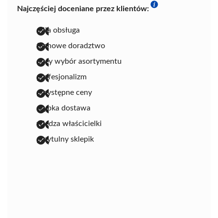
Najczęściej doceniane przez klientów:
miła obsługa
fachowe doradztwo
duży wybór asortymentu
profesjonalizm
przystępne ceny
szybka dostawa
wiedza właścicielki
przytulny sklepik