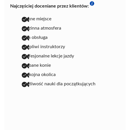
Najczęściej doceniane przez klientów:
piękne miejsce
rodzinna atmosfera
miła obsługa
cierpliwi instruktorzy
profesjonalne lekcje jazdy
zadbane konie
spokojna okolica
możliwość nauki dla początkujących