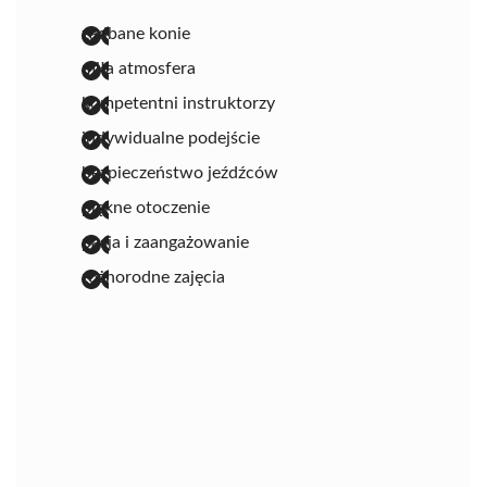
zadbane konie
miła atmosfera
kompetentni instruktorzy
indywidualne podejście
bezpieczeństwo jeźdźców
piękne otoczenie
pasja i zaangażowanie
różnorodne zajęcia