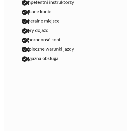
kompetentni instruktorzy
zadbane konie
kameralne miejsce
dobry dojazd
różnorodność koni
bezpieczne warunki jazdy
przyjazna obsługa