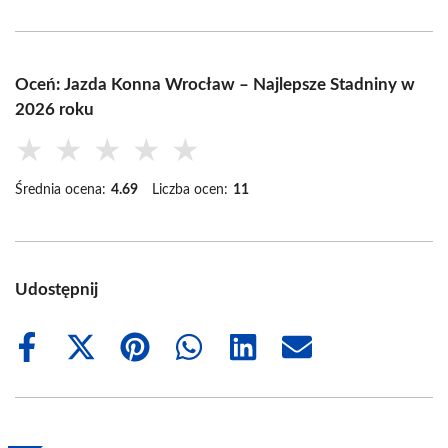
Oceń: Jazda Konna Wrocław – Najlepsze Stadniny w
2026 roku
★
★
★
★
★
Średnia ocena:
4.69
Liczba ocen:
11
Udostępnij
Share
Share
Share
Share
Share
Share
on
on
on
on
on
on
Facebook
X
Pinterest
WhatsApp
LinkedIn
Email
(Twitter)